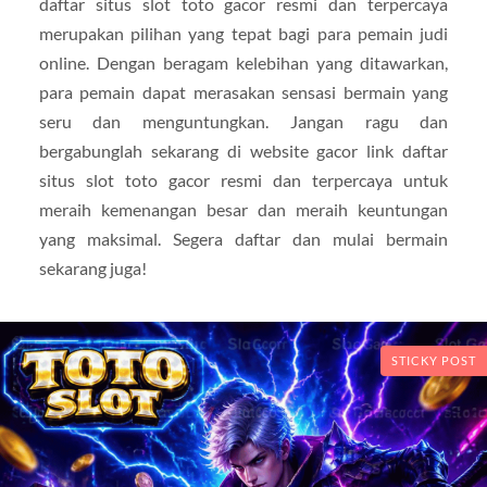
daftar situs slot toto gacor resmi dan terpercaya
merupakan pilihan yang tepat bagi para pemain judi
online. Dengan beragam kelebihan yang ditawarkan,
para pemain dapat merasakan sensasi bermain yang
seru dan menguntungkan. Jangan ragu dan
bergabunglah sekarang di website gacor link daftar
situs slot toto gacor resmi dan terpercaya untuk
meraih kemenangan besar dan meraih keuntungan
yang maksimal. Segera daftar dan mulai bermain
sekarang juga!
STICKY POST