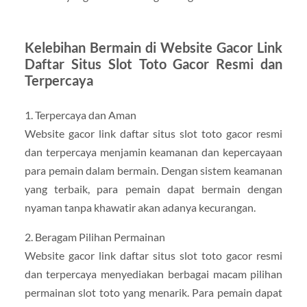
Kelebihan Bermain di Website Gacor Link
Daftar Situs Slot Toto Gacor Resmi dan
Terpercaya
1. Terpercaya dan Aman
Website gacor link daftar situs slot toto gacor resmi
dan terpercaya menjamin keamanan dan kepercayaan
para pemain dalam bermain. Dengan sistem keamanan
yang terbaik, para pemain dapat bermain dengan
nyaman tanpa khawatir akan adanya kecurangan.
2. Beragam Pilihan Permainan
Website gacor link daftar situs slot toto gacor resmi
dan terpercaya menyediakan berbagai macam pilihan
permainan slot toto yang menarik. Para pemain dapat