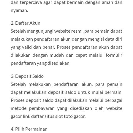
dan terpercaya agar dapat bermain dengan aman dan
nyaman.
2. Daftar Akun
Setelah mengunjungi website resmi, para pemain dapat
melakukan pendaftaran akun dengan mengisi data diri
yang valid dan benar. Proses pendaftaran akun dapat
dilakukan dengan mudah dan cepat melalui formulir
pendaftaran yang disediakan.
3. Deposit Saldo
Setelah melakukan pendaftaran akun, para pemain
dapat melakukan deposit saldo untuk mulai bermain.
Proses deposit saldo dapat dilakukan melalui berbagai
metode pembayaran yang disediakan oleh website
gacor link daftar situs slot toto gacor.
4. Pilih Permainan