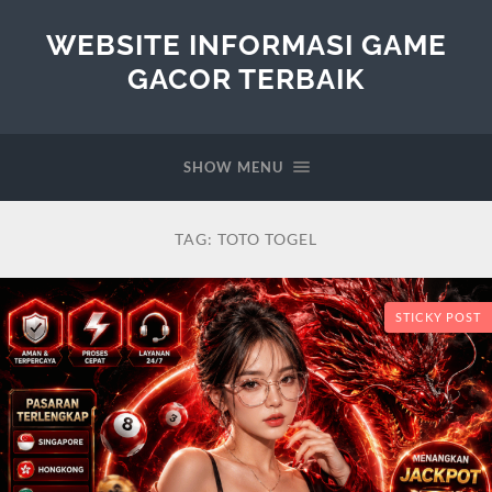
WEBSITE INFORMASI GAME
GACOR TERBAIK
SHOW MENU
TAG:
TOTO TOGEL
STICKY POST