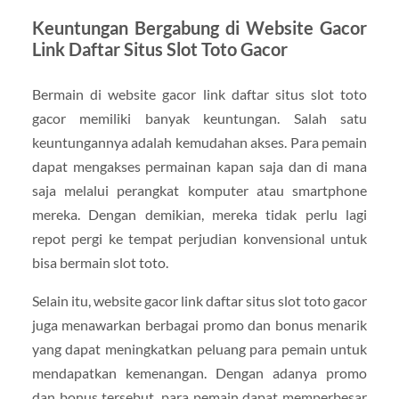
Keuntungan Bergabung di Website Gacor
Link Daftar Situs Slot Toto Gacor
Bermain di website gacor link daftar situs slot toto
gacor memiliki banyak keuntungan. Salah satu
keuntungannya adalah kemudahan akses. Para pemain
dapat mengakses permainan kapan saja dan di mana
saja melalui perangkat komputer atau smartphone
mereka. Dengan demikian, mereka tidak perlu lagi
repot pergi ke tempat perjudian konvensional untuk
bisa bermain slot toto.
Selain itu, website gacor link daftar situs slot toto gacor
juga menawarkan berbagai promo dan bonus menarik
yang dapat meningkatkan peluang para pemain untuk
mendapatkan kemenangan. Dengan adanya promo
dan bonus tersebut, para pemain dapat memperbesar