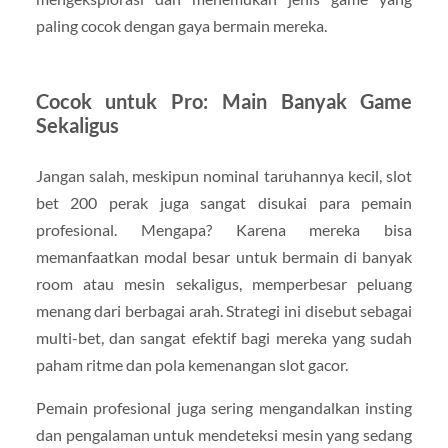
paling cocok dengan gaya bermain mereka.
Cocok untuk Pro: Main Banyak Game
Sekaligus
Jangan salah, meskipun nominal taruhannya kecil, slot
bet 200 perak juga sangat disukai para pemain
profesional. Mengapa? Karena mereka bisa
memanfaatkan modal besar untuk bermain di banyak
room atau mesin sekaligus, memperbesar peluang
menang dari berbagai arah. Strategi ini disebut sebagai
multi-bet, dan sangat efektif bagi mereka yang sudah
paham ritme dan pola kemenangan slot gacor.
Pemain profesional juga sering mengandalkan insting
dan pengalaman untuk mendeteksi mesin yang sedang