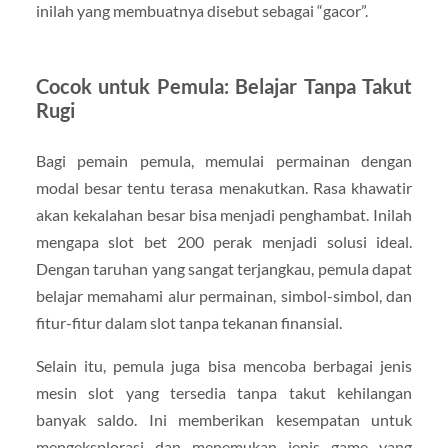
inilah yang membuatnya disebut sebagai “gacor”.
Cocok untuk Pemula: Belajar Tanpa Takut
Rugi
Bagi pemain pemula, memulai permainan dengan
modal besar tentu terasa menakutkan. Rasa khawatir
akan kekalahan besar bisa menjadi penghambat. Inilah
mengapa slot bet 200 perak menjadi solusi ideal.
Dengan taruhan yang sangat terjangkau, pemula dapat
belajar memahami alur permainan, simbol-simbol, dan
fitur-fitur dalam slot tanpa tekanan finansial.
Selain itu, pemula juga bisa mencoba berbagai jenis
mesin slot yang tersedia tanpa takut kehilangan
banyak saldo. Ini memberikan kesempatan untuk
mengeksplorasi dan menemukan jenis game yang