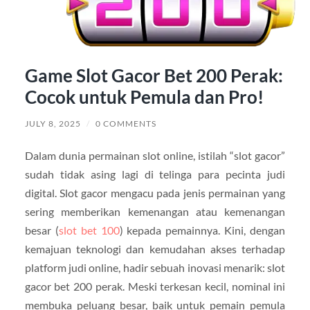
Game Slot Gacor Bet 200 Perak:
Cocok untuk Pemula dan Pro!
JULY 8, 2025
/
0 COMMENTS
Dalam dunia permainan slot online, istilah “slot gacor”
sudah tidak asing lagi di telinga para pecinta judi
digital. Slot gacor mengacu pada jenis permainan yang
sering memberikan kemenangan atau kemenangan
besar (
slot bet 100
) kepada pemainnya. Kini, dengan
kemajuan teknologi dan kemudahan akses terhadap
platform judi online, hadir sebuah inovasi menarik: slot
gacor bet 200 perak. Meski terkesan kecil, nominal ini
membuka peluang besar, baik untuk pemain pemula