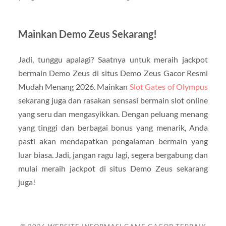
Mainkan Demo Zeus Sekarang!
Jadi, tunggu apalagi? Saatnya untuk meraih jackpot
bermain Demo Zeus di situs Demo Zeus Gacor Resmi
Mudah Menang 2026. Mainkan
Slot Gates of Olympus
sekarang juga dan rasakan sensasi bermain slot online
yang seru dan mengasyikkan. Dengan peluang menang
yang tinggi dan berbagai bonus yang menarik, Anda
pasti akan mendapatkan pengalaman bermain yang
luar biasa. Jadi, jangan ragu lagi, segera bergabung dan
mulai meraih jackpot di situs Demo Zeus sekarang
juga!