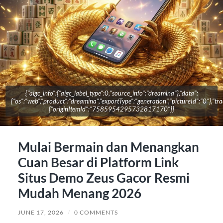
{"aigc_info":{"aigc_label_type":0,"source_info":"dreamina"},"data":
{"os":"web","product":"dreamina","exportType":"generation","pictureId":"0"},"tra
{"originItemId":"7585954295732817170"}}
Mulai Bermain dan Menangkan
Cuan Besar di Platform Link
Situs Demo Zeus Gacor Resmi
Mudah Menang 2026
JUNE 17, 2026
/
0 COMMENTS