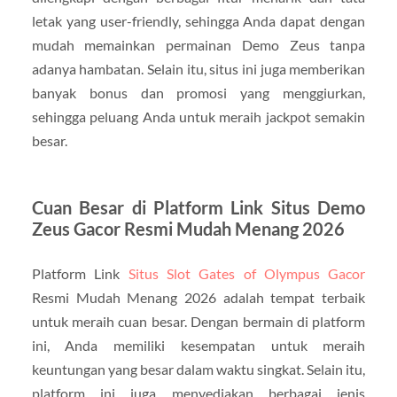
letak yang user-friendly, sehingga Anda dapat dengan
mudah memainkan permainan Demo Zeus tanpa
adanya hambatan. Selain itu, situs ini juga memberikan
banyak bonus dan promosi yang menggiurkan,
sehingga peluang Anda untuk meraih jackpot semakin
besar.
Cuan Besar di Platform Link Situs Demo
Zeus Gacor Resmi Mudah Menang 2026
Platform Link
Situs Slot Gates of Olympus Gacor
Resmi Mudah Menang 2026 adalah tempat terbaik
untuk meraih cuan besar. Dengan bermain di platform
ini, Anda memiliki kesempatan untuk meraih
keuntungan yang besar dalam waktu singkat. Selain itu,
platform ini juga menyediakan berbagai jenis