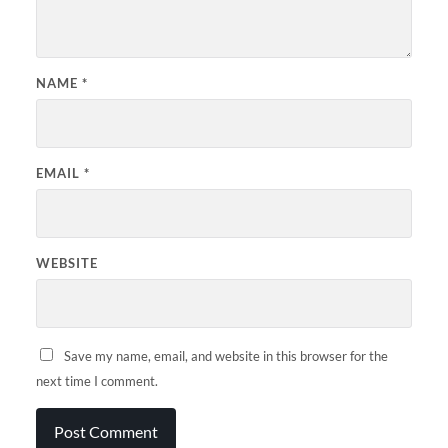
NAME
*
EMAIL
*
WEBSITE
Save my name, email, and website in this browser for the
next time I comment.