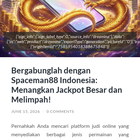
{"aigc_info":{"aigc_label_type":0,"source_info":"dreamina"},"data":
{"os":"web","product":"dreamina","exportType":"generation","pictureId":"0"},"tra
{"originItemId":"7585954018388675848"}}
Bergabunglah dengan
Spaceman88 Indonesia:
Menangkan Jackpot Besar dan
Melimpah!
JUNE 15, 2026
/
0 COMMENTS
Pernahkah Anda mencari platform judi online yang
menyediakan berbagai jenis permainan yang