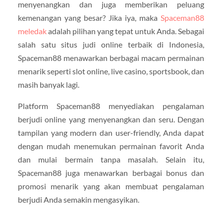
menyenangkan dan juga memberikan peluang
kemenangan yang besar? Jika iya, maka
Spaceman88
meledak
adalah pilihan yang tepat untuk Anda. Sebagai
salah satu situs judi online terbaik di Indonesia,
Spaceman88 menawarkan berbagai macam permainan
menarik seperti slot online, live casino, sportsbook, dan
masih banyak lagi.
Platform Spaceman88 menyediakan pengalaman
berjudi online yang menyenangkan dan seru. Dengan
tampilan yang modern dan user-friendly, Anda dapat
dengan mudah menemukan permainan favorit Anda
dan mulai bermain tanpa masalah. Selain itu,
Spaceman88 juga menawarkan berbagai bonus dan
promosi menarik yang akan membuat pengalaman
berjudi Anda semakin mengasyikan.