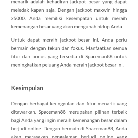
menarik adalah kehadiran jackpot besar yang dapat
meledak kapan saja. Dengan jackpot maxwin hingga
x5000, Anda memiliki kesempatan untuk meraih
kemenangan besar yang akan mengubah hidup Anda.
Untuk dapat meraih jackpot besar ini, Anda perlu
bermain dengan tekun dan fokus. Manfaatkan semua
fitur dan bonus yang tersedia di Spaceman88 untuk
meningkatkan peluang Anda meraih jackpot besar ini.
Kesimpulan
Dengan berbagai keunggulan dan fitur menarik yang
ditawarkan, Spaceman88 merupakan pilihan terbaik
bagi Anda yang ingin meraih kemenangan besar dalam
berjudi online. Dengan bermain di Spaceman88, Anda
akan merasakan pengalaman berjudi online yang