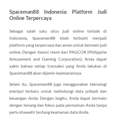
Spaceman88 Indonesia: Platform Judi
Online Terpercaya
Sebagai salah satu situs judi online terbaik di
Indonesia, Spaceman88 telah terbukti menjadi
platform yang terpercaya dan aman untuk bermain judi
online. Dengan lisensi resmi dari PAGCOR (Philippine
Amusement and Gaming Corporation), Anda dapat
yakin bahwa setiap transaksi yang Anda lakukan di
Spaceman88 akan dijamin keamanannya.
Selain itu, Spaceman88 juga menggunakan teknologi
enkripsi terbaru untuk melindungi data pribadi dan
keuangan Anda. Dengan begitu, Anda dapat bermain
dengan tenang dan fokus pada permainan Anda tanpa
perlu khawatir tentang keamanan data Anda.