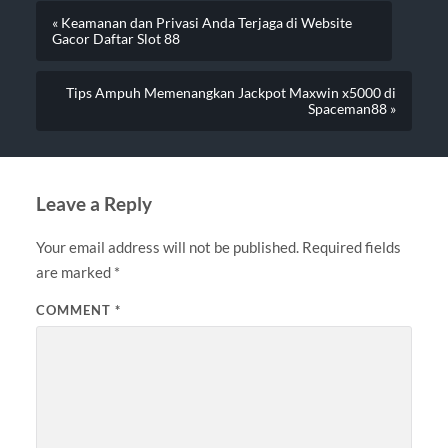
« Keamanan dan Privasi Anda Terjaga di Website
Gacor Daftar Slot 88
Tips Ampuh Memenangkan Jackpot Maxwin x5000 di
Spaceman88 »
Leave a Reply
Your email address will not be published.
Required fields
are marked
*
COMMENT
*