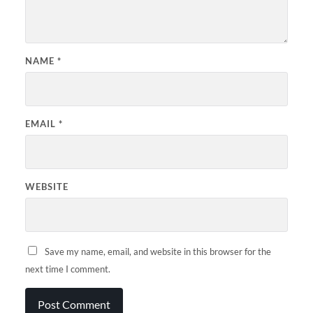
NAME
*
EMAIL
*
WEBSITE
Save my name, email, and website in this browser for the
next time I comment.