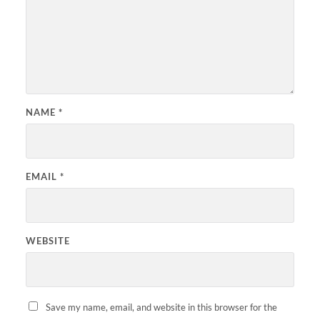
NAME
*
EMAIL
*
WEBSITE
Save my name, email, and website in this browser for the