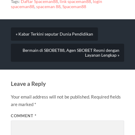
Tags:
Daftar Spaceman88
,
link spaceman88
,
login
spaceman88
,
spaceman 88
,
Spaceman88
« Kabar Terkini seputar Dunia Pendidikan
Bermain di SBOBET88, Agen SBOBET Resmi dengan
Layanan Lengkap »
Leave a Reply
Your email address will not be published.
Required fields
are marked
*
COMMENT
*