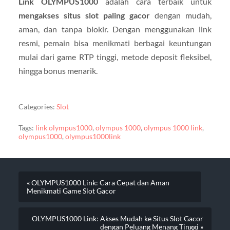
Link OLYMPUS1000
adalah cara terbaik untuk
mengakses situs slot paling gacor
dengan mudah,
aman, dan tanpa blokir. Dengan menggunakan link
resmi, pemain bisa menikmati berbagai keuntungan
mulai dari game RTP tinggi, metode deposit fleksibel,
hingga bonus menarik.
Categories:
Slot
Tags:
link olympus1000
,
olympus 1000
,
olympus 1000 link
,
olympus1000
,
olympus1000link
« OLYMPUS1000 Link: Cara Cepat dan Aman
Menikmati Game Slot Gacor
OLYMPUS1000 Link: Akses Mudah ke Situs Slot Gacor
dengan Peluang Menang Tinggi »