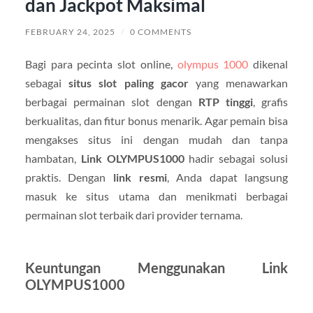
dan Jackpot Maksimal
FEBRUARY 24, 2025
/
0 COMMENTS
Bagi para pecinta slot online,
olympus 1000
dikenal
sebagai
situs slot paling gacor
yang menawarkan
berbagai permainan slot dengan
RTP tinggi
, grafis
berkualitas, dan fitur bonus menarik. Agar pemain bisa
mengakses situs ini dengan mudah dan tanpa
hambatan,
Link OLYMPUS1000
hadir sebagai solusi
praktis. Dengan
link resmi
, Anda dapat langsung
masuk ke situs utama dan menikmati berbagai
permainan slot terbaik dari provider ternama.
Keuntungan Menggunakan Link
OLYMPUS1000