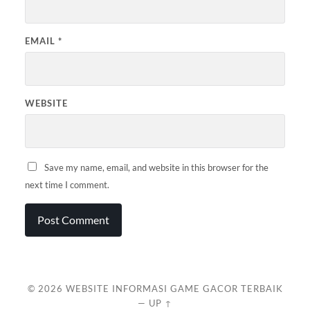
EMAIL
*
WEBSITE
Save my name, email, and website in this browser for the
next time I comment.
© 2026
WEBSITE INFORMASI GAME GACOR TERBAIK
—
UP ↑