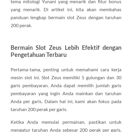
tema mitologi Yunani yang menarik dan fitur bonus
yang menarik. Di artikel ini, kita akan membahas
panduan lengkap bermain slot Zeus dengan taruhan
200 perak.
Bermain Slot Zeus Lebih Efektif dengan
Pengetahuan Terbaru
Pertama-tama, penting untuk memahami cara kerja
mesin slot ini. Slot Zeus memiliki 5 gulungan dan 30
garis pembayaran. Anda dapat memilih jumlah garis
pembayaran yang ingin Anda mainkan dan taruhan
Anda per garis. Dalam hal ini, kami akan fokus pada
taruhan 200 perak per garis.
Ketika Anda memulai permainan, pastikan untuk
mengatur taruhan Anda sebesar 200 perak per garis.