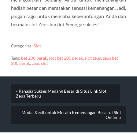
hadiah besar dan merasakan sensasi kemenangan. Jadi,
jangan ragu untuk mencoba keberuntungan Anda dan
bermain slot Zeus hari ini. Semoga sukses!
Categories:
Slot
Tags:
bet 200 perak
,
slot bet 200 perak
,
slot zeus
,
zeus bet
200 perak
,
zeus slot
« Rahasia Sukses Menang Besar di Situs Link Slot
Zeus Terbaru
Modal Kecil untuk Meraih Kemenangan Besar di Slot
Online »