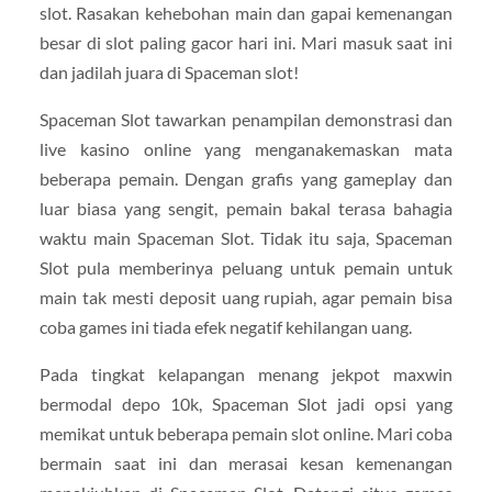
slot. Rasakan kehebohan main dan gapai kemenangan
besar di slot paling gacor hari ini. Mari masuk saat ini
dan jadilah juara di Spaceman slot!
Spaceman Slot tawarkan penampilan demonstrasi dan
live kasino online yang menganakemaskan mata
beberapa pemain. Dengan grafis yang gameplay dan
luar biasa yang sengit, pemain bakal terasa bahagia
waktu main Spaceman Slot. Tidak itu saja, Spaceman
Slot pula memberinya peluang untuk pemain untuk
main tak mesti deposit uang rupiah, agar pemain bisa
coba games ini tiada efek negatif kehilangan uang.
Pada tingkat kelapangan menang jekpot maxwin
bermodal depo 10k, Spaceman Slot jadi opsi yang
memikat untuk beberapa pemain slot online. Mari coba
bermain saat ini dan merasai kesan kemenangan