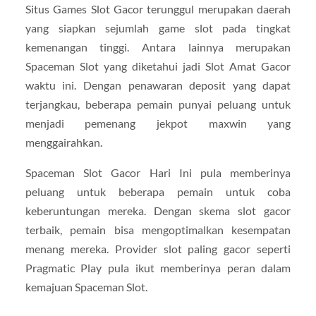
Situs Games Slot Gacor terunggul merupakan daerah
yang siapkan sejumlah game slot pada tingkat
kemenangan tinggi. Antara lainnya merupakan
Spaceman Slot yang diketahui jadi Slot Amat Gacor
waktu ini. Dengan penawaran deposit yang dapat
terjangkau, beberapa pemain punyai peluang untuk
menjadi pemenang jekpot maxwin yang
menggairahkan.
Spaceman Slot Gacor Hari Ini pula memberinya
peluang untuk beberapa pemain untuk coba
keberuntungan mereka. Dengan skema slot gacor
terbaik, pemain bisa mengoptimalkan kesempatan
menang mereka. Provider slot paling gacor seperti
Pragmatic Play pula ikut memberinya peran dalam
kemajuan Spaceman Slot.