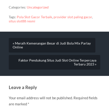
Categories:
Uncategorized
Tags:
Pola Slot Gacor Terbaik
,
provider slot paling gacor
,
situs slot88 resmi
« Meraih Kemenangan Besar di Judi Bola Mix Parlay
Online
Faktor Pendukung Situs Judi Slot Online Terpercaya
Terbaru 2023 »
Leave a Reply
Your email address will not be published.
Required fields
are marked
*