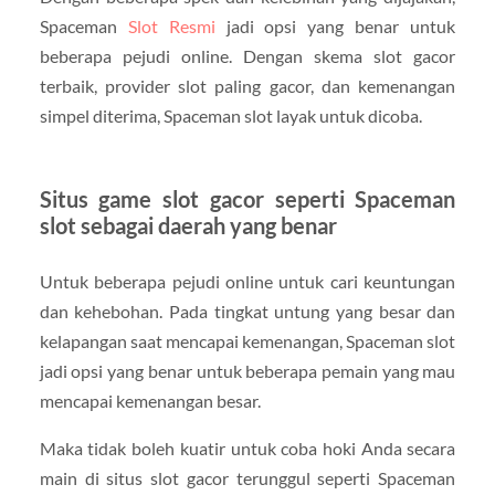
Spaceman
Slot Resmi
jadi opsi yang benar untuk
beberapa pejudi online. Dengan skema slot gacor
terbaik, provider slot paling gacor, dan kemenangan
simpel diterima, Spaceman slot layak untuk dicoba.
Situs game slot gacor seperti Spaceman
slot sebagai daerah yang benar
Untuk beberapa pejudi online untuk cari keuntungan
dan kehebohan. Pada tingkat untung yang besar dan
kelapangan saat mencapai kemenangan, Spaceman slot
jadi opsi yang benar untuk beberapa pemain yang mau
mencapai kemenangan besar.
Maka tidak boleh kuatir untuk coba hoki Anda secara
main di situs slot gacor terunggul seperti Spaceman