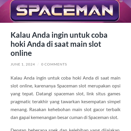
Kalau Anda ingin untuk coba
hoki Anda di saat main slot
online
JUNE 1, 2024
/
0 COMMENTS
Kalau Anda ingin untuk coba hoki Anda di saat main
slot online, karenanya Spaceman slot merupakan opsi
yang tepat. Datangi spaceman slot, link situs games
pragmatic terakhir yang tawarkan kesempatan simpel
menang. Rasakan kehebohan main slot gacor terbaik
dan gapai kemenangan besar cuman di Spaceman slot.
Dengan beberapa spek dan kelebihan yang dijajakan,