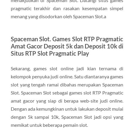
menakjubkan di Spaceman Slot. Datangi situs games
pragmatic terakhir dan rasakan kesempatan simpel
menang yang disodorkan oleh Spaceman Slot.a
Spaceman Slot. Games Slot RTP Pragmatic
Amat Gacor Deposit 5k dan Deposit 10k di
Situs RTP Slot Pragmatic Play
Sekarang, games slot online jadi kian ternama di
kelompok penyuka judi online. Satu diantaranya games
slot yang tengah ramai dibahas merupakan Spaceman
Slot. Spaceman Slot sebagai games slot RTP Pragmatic
amat gacor yang siap di berapa web-site judi online.
Dengan ada kemungkinan untuk lakukan deposit mulai
dengan 5k sampai 10k, Spaceman Slot jadi opsi yang
memikat untuk beberapa pemain slot.