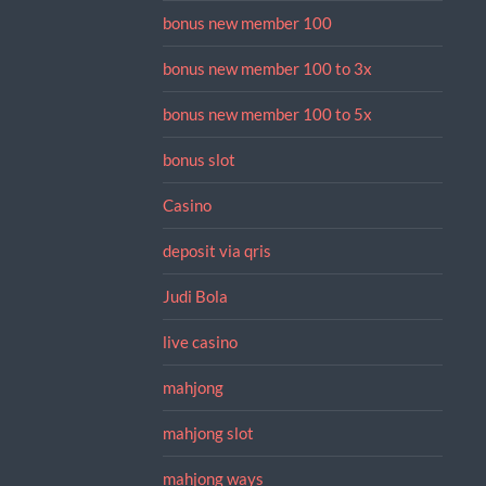
bonus new member 100
bonus new member 100 to 3x
bonus new member 100 to 5x
bonus slot
Casino
deposit via qris
Judi Bola
live casino
mahjong
mahjong slot
mahjong ways