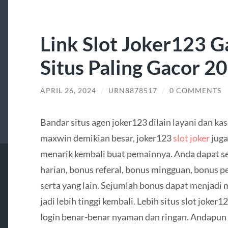
Link Slot Joker123 G
Situs Paling Gacor 2
APRIL 26, 2024
/
URN8878517
/
0 COMMENTS
Bandar situs agen joker123 dilain layani dan k
maxwin demikian besar, joker123
slot joker
juga
menarik kembali buat pemainnya. Anda dapat s
harian, bonus referal, bonus mingguan, bonus p
serta yang lain. Sejumlah bonus dapat menjadi
jadi lebih tinggi kembali. Lebih situs slot joker
login benar-benar nyaman dan ringan. Andapun