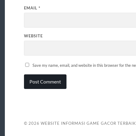
EMAIL
*
WEBSITE
Save my name, email, and website in this browser for the n
© 2026
WEBSITE INFORMASI GAME GACOR TERBAIK