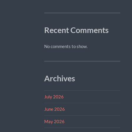
Recent Comments
No comments to show.
Archives
July 2026
June 2026
May 2026