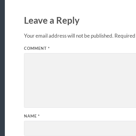
Leave a Reply
Your email address will not be published.
Required 
COMMENT
*
NAME
*