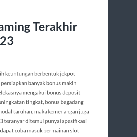
aming Terakhir
023
asih keuntungan berbentuk jekpot
 persiapkan banyak bonus makin
elekasnya mengakui bonus deposit
eningkatan tingkat, bonus begadang
 modal taruhan, maka kemenangan juga
123 teranyar ditemui punyai spesifikasi
 dapat coba masuk permainan slot