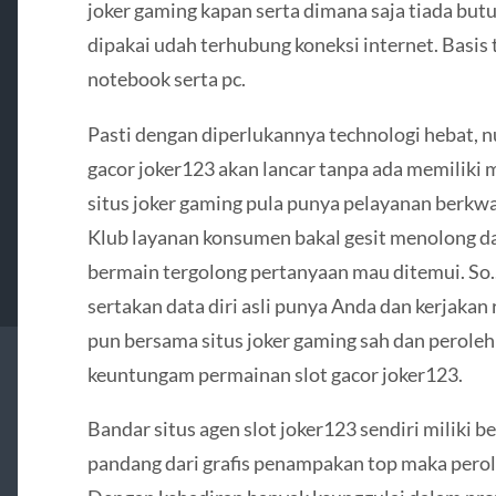
joker gaming kapan serta dimana saja tiada but
dipakai udah terhubung koneksi internet. Basis 
notebook serta pc.
Pasti dengan diperlukannya technologi hebat, nu
gacor joker123 akan lancar tanpa ada memiliki m
situs joker gaming pula punya pelayanan berkwal
Klub layanan konsumen bakal gesit menolong d
bermain tergolong pertanyaan mau ditemui. So.
sertakan data diri asli punya Anda dan kerjakan 
pun bersama situs joker gaming sah dan perole
keuntungam permainan slot gacor joker123.
Bandar situs agen slot joker123 sendiri miliki 
pandang dari grafis penampakan top maka perole