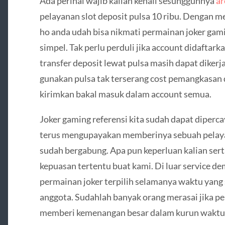
Ada perihal wajib kalian kenali sesungguhnya
ar
pelayanan slot deposit pulsa 10 ribu. Dengan m
ho anda udah bisa nikmati permainan joker ga
simpel. Tak perlu perduli jika account didaftark
transfer deposit lewat pulsa masih dapat dikerja
gunakan pulsa tak terserang cost pemangkasan 
kirimkan bakal masuk dalam account semua.
Joker gaming referensi kita sudah dapat diper
terus mengupayakan memberinya sebuah pelaya
sudah bergabung. Apa pun keperluan kalian ser
kepuasan tertentu buat kami. Di luar service d
permainan joker terpilih selamanya waktu yang
anggota. Sudahlah banyak orang merasai jika p
memberi kemenangan besar dalam kurun waktu 