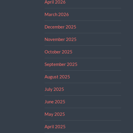
April 2026
March 2026
December 2025
November 2025
October 2025
September 2025
August 2025
July 2025
June 2025
May 2025
April 2025