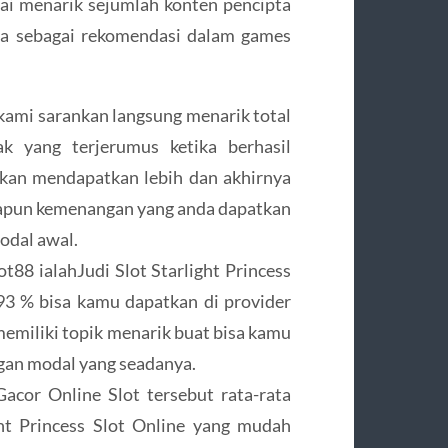
ai menarik sejumlah konten pencipta
a sebagai rekomendasi dalam games
 kami sarankan langsung menarik total
k yang terjerumus ketika berhasil
kan mendapatkan lebih dan akhirnya
papun kemenangan yang anda dapatkan
odal awal.
t88 ialahJudi Slot Starlight Princess
 93 % bisa kamu dapatkan di provider
memiliki topik menarik buat bisa kamu
an modal yang seadanya.
Gacor Online Slot tersebut rata-rata
ht Princess Slot Online yang mudah