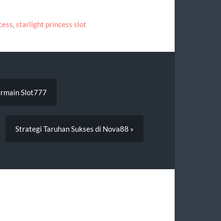
ncess
,
starlight princess slot
ermain Slot777
Strategi Taruhan Sukses di Nova88 »