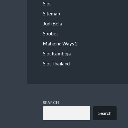
Slot
Sitemap
Judi Bola
Sbobet
Mahjong Ways 2
Slot Kamboja
Slot Thailand
SEARCH
Search