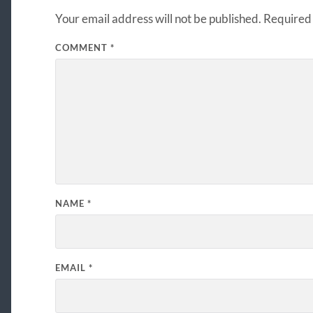
Your email address will not be published.
Required 
COMMENT
*
NAME
*
EMAIL
*