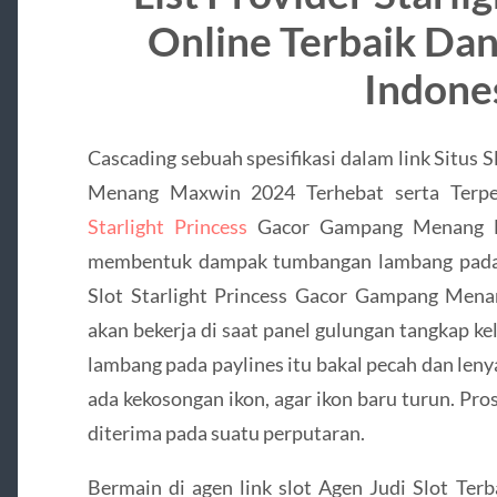
Online Terbaik Dan
Indone
Cascading sebuah spesifikasi dalam link Situs 
Menang Maxwin 2024 Terhebat serta Terpe
Starlight Princess
Gacor Gampang Menang 
membentuk dampak tumbangan lambang pada p
Slot Starlight Princess Gacor Gampang Men
akan bekerja di saat panel gulungan tangkap ke
lambang pada paylines itu bakal pecah dan leny
ada kekosongan ikon, agar ikon baru turun. Pro
diterima pada suatu perputaran.
Bermain di agen link slot Agen Judi Slot Terb