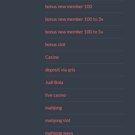
bonus new member 100
bonus new member 100 to 3x
bonus new member 100 to 5x
bonus slot
Casino
deposit via qris
Judi Bola
live casino
mahjong
mahjong slot
mahjong ways