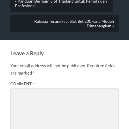
« Panduan Bermain Slot Thailand untuk Pemula dan
Profesional
Rahasia Terungkap: Slot Bet 200 yang Mudah
Dimenangkan »
Leave a Reply
Your email address will not be published.
Required fields
are marked
*
COMMENT
*