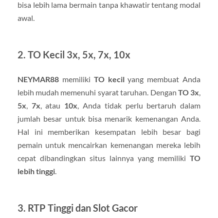
bisa lebih lama bermain tanpa khawatir tentang modal
awal.
2.
TO Kecil 3x, 5x, 7x, 10x
NEYMAR88
memiliki
TO kecil
yang membuat Anda
lebih mudah memenuhi syarat taruhan. Dengan
TO 3x
,
5x
,
7x
, atau
10x
, Anda tidak perlu bertaruh dalam
jumlah besar untuk bisa menarik kemenangan Anda.
Hal ini memberikan kesempatan lebih besar bagi
pemain untuk mencairkan kemenangan mereka lebih
cepat dibandingkan situs lainnya yang memiliki
TO
lebih tinggi
.
3.
RTP Tinggi dan Slot Gacor