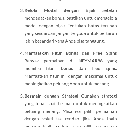
Kelola Modal dengan Bijak
Setelah
mendapatkan bonus, pastikan untuk mengelola
modal dengan bijak. Tentukan batas taruhan
yang sesuai dan jangan tergoda untuk bertaruh
lebih besar dari yang Anda bisa tanggung.
Manfaatkan Fitur Bonus dan Free Spins
Banyak permainan di
NEYMAR88
yang
memiliki
fitur bonus
dan
free spins
.
Manfaatkan fitur ini dengan maksimal untuk
meningkatkan peluang Anda untuk menang.
Bermain dengan Strategi
Gunakan strategi
yang tepat saat bermain untuk meningkatkan
peluang menang. Misalnya, pilih permainan
dengan volatilitas rendah jika Anda ingin
menang lebih sering, atau pilih permainan