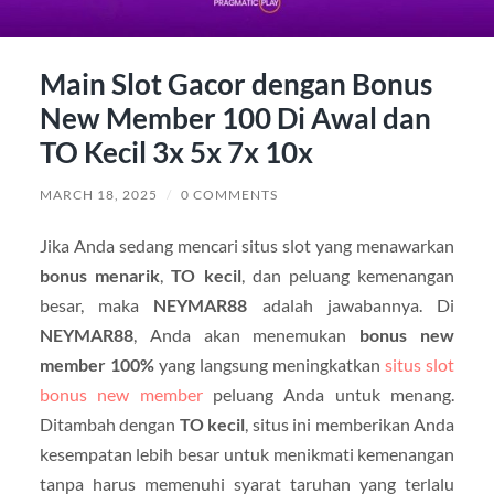
Main Slot Gacor dengan Bonus
New Member 100 Di Awal dan
TO Kecil 3x 5x 7x 10x
MARCH 18, 2025
/
0 COMMENTS
Jika Anda sedang mencari situs slot yang menawarkan
bonus menarik
,
TO kecil
, dan peluang kemenangan
besar, maka
NEYMAR88
adalah jawabannya. Di
NEYMAR88
, Anda akan menemukan
bonus new
member 100%
yang langsung meningkatkan
situs slot
bonus new member
peluang Anda untuk menang.
Ditambah dengan
TO kecil
, situs ini memberikan Anda
kesempatan lebih besar untuk menikmati kemenangan
tanpa harus memenuhi syarat taruhan yang terlalu