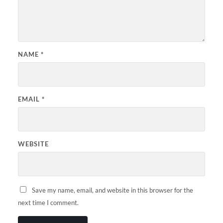
NAME
*
EMAIL
*
WEBSITE
Save my name, email, and website in this browser for the
next time I comment.