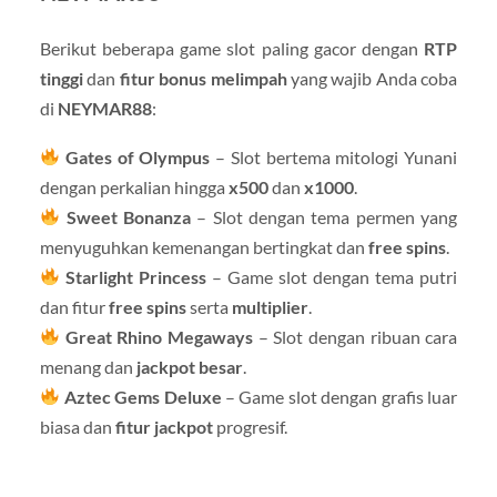
Berikut beberapa game slot paling gacor dengan
RTP
tinggi
dan
fitur bonus melimpah
yang wajib Anda coba
di
NEYMAR88
:
Gates of Olympus
– Slot bertema mitologi Yunani
dengan perkalian hingga
x500
dan
x1000
.
Sweet Bonanza
– Slot dengan tema permen yang
menyuguhkan kemenangan bertingkat dan
free spins
.
Starlight Princess
– Game slot dengan tema putri
dan fitur
free spins
serta
multiplier
.
Great Rhino Megaways
– Slot dengan ribuan cara
menang dan
jackpot besar
.
Aztec Gems Deluxe
– Game slot dengan grafis luar
biasa dan
fitur jackpot
progresif.