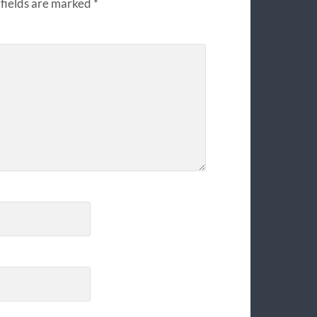
fields are marked
*