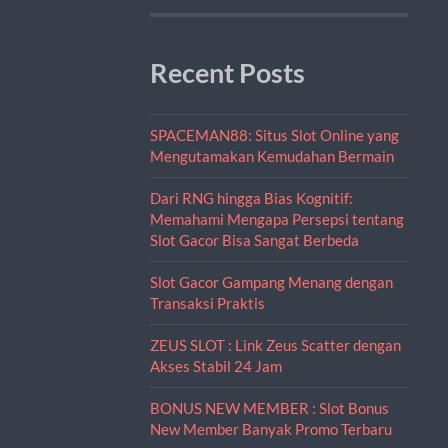
Recent Posts
SPACEMAN88: Situs Slot Online yang
Mengutamakan Kemudahan Bermain
Dari RNG hingga Bias Kognitif:
Memahami Mengapa Persepsi tentang
Slot Gacor Bisa Sangat Berbeda
Slot Gacor Gampang Menang dengan
Transaksi Praktis
ZEUS SLOT : Link Zeus Scatter dengan
Akses Stabil 24 Jam
BONUS NEW MEMBER : Slot Bonus
New Member Banyak Promo Terbaru