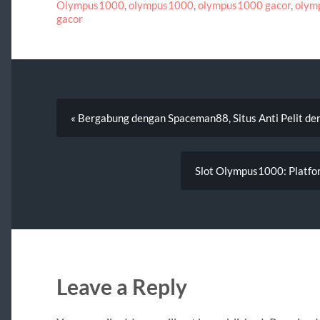
Olympus1000
,
olympus1000
,
olympus1000 gacor
,
olym
gacor
« Bergabung dengan Spaceman88, Situs Anti Pelit d
Slot Olympus1000: Platfor
Leave a Reply