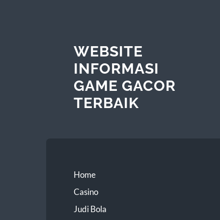
WEBSITE
INFORMASI
GAME GACOR
TERBAIK
Home
Casino
Judi Bola