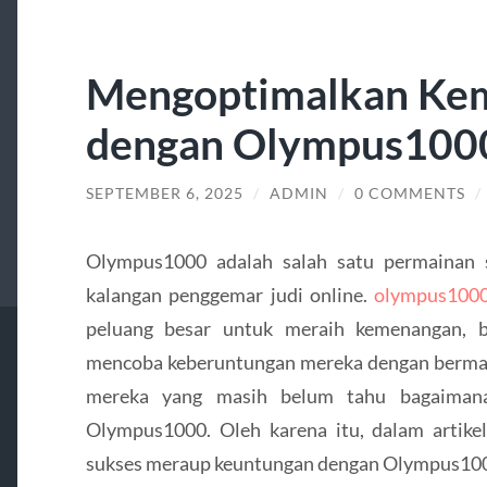
Mengoptimalkan Ke
dengan Olympus100
SEPTEMBER 6, 2025
/
ADMIN
/
0 COMMENTS
/
Olympus1000 adalah salah satu permainan s
kalangan penggemar judi online.
olympus100
peluang besar untuk meraih kemenangan, b
mencoba keberuntungan mereka dengan bermain
mereka yang masih belum tahu bagaimana
Olympus1000. Oleh karena itu, dalam artikel
sukses meraup keuntungan dengan Olympus10