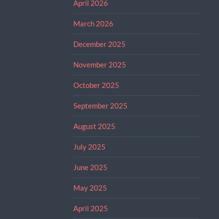
April 2026
March 2026
December 2025
November 2025
October 2025
September 2025
August 2025
July 2025
June 2025
May 2025
April 2025