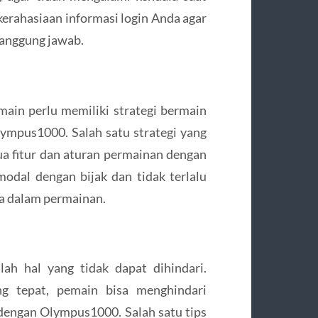
 kerahasiaan informasi login Anda agar
tanggung jawab.
main perlu memiliki strategi bermain
ympus1000. Salah satu strategi yang
 fitur dan aturan permainan dengan
modal dengan bijak dan tidak terlalu
da dalam permainan.
ah hal yang tidak dapat dihindari.
g tepat, pemain bisa menghindari
dengan Olympus1000. Salah satu tips