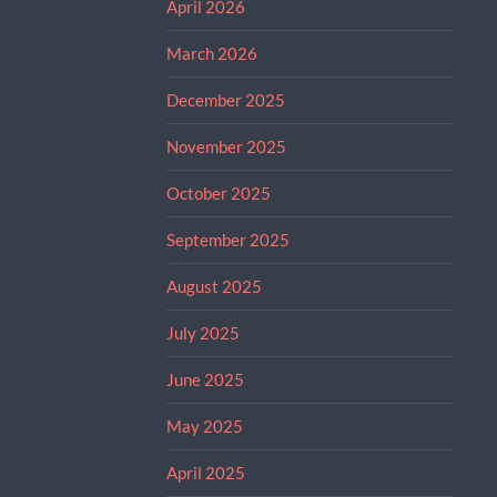
April 2026
March 2026
December 2025
November 2025
October 2025
September 2025
August 2025
July 2025
June 2025
May 2025
April 2025