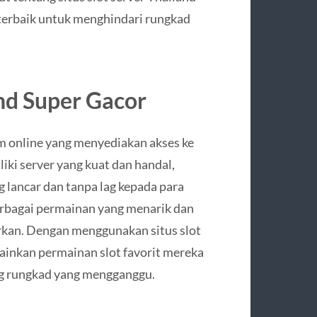
terbaik untuk menghindari rungkad
and Super Gacor
rm online yang menyediakan akses ke
liki server yang kuat dan handal,
lancar dan tanpa lag kepada para
berbagai permainan yang menarik dan
rkan. Dengan menggunakan situs slot
ainkan permainan slot favorit mereka
g rungkad yang mengganggu.