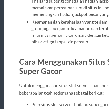
Thailand super gacor adalah hadiah jack
memainkan permainan slot di situs ini, 
memenangkan hadiah jackpot besar yang
Keamanan dan kerahasiaan yang terjami
gacor juga menjamin keamanan dan kerah
Informasi pemain akan dijaga dengan keta
pihak ketiga tanpa izin pemain.
Cara Menggunakan Situs S
Super Gacor
Untuk menggunakan situs slot server Thailand 
beberapa langkah sederhana sebagai berikut:
Pilih situs slot server Thailand super ga