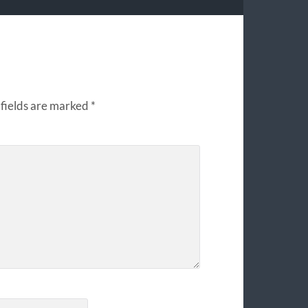
fields are marked
*