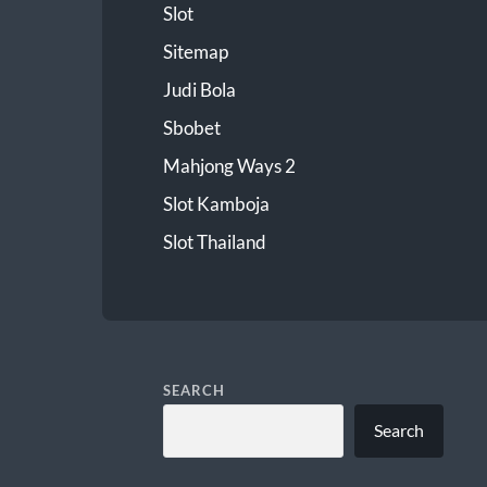
Slot
Sitemap
Judi Bola
Sbobet
Mahjong Ways 2
Slot Kamboja
Slot Thailand
SEARCH
Search