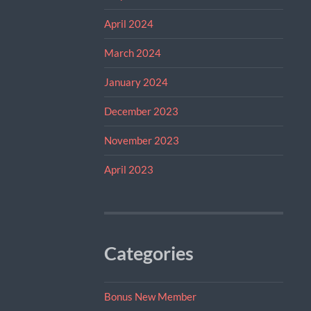
April 2024
March 2024
January 2024
December 2023
November 2023
April 2023
Categories
Bonus New Member