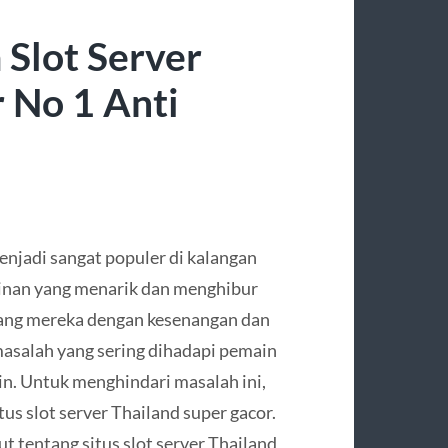
Slot Server
 No 1 Anti
enjadi sangat populer di kalangan
inan yang menarik dan menghibur
ang mereka dengan kesenangan dan
asalah yang sering dihadapi pemain
in. Untuk menghindari masalah ini,
tus slot server Thailand super gacor.
ut tentang situs slot server Thailand