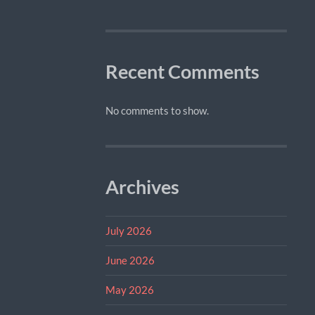
Recent Comments
No comments to show.
Archives
July 2026
June 2026
May 2026