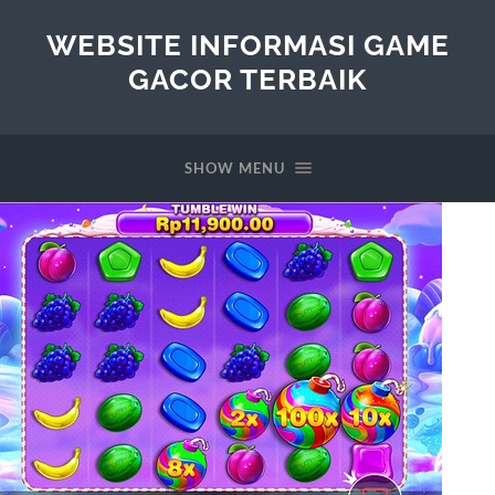
WEBSITE INFORMASI GAME
GACOR TERBAIK
SHOW MENU