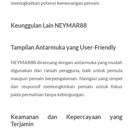
meningkatkan potensi kemenangan pemain.
Keunggulan Lain NEYMAR88
Tampilan Antarmuka yang User-Friendly
NEYMAR88 dirancang dengan antarmuka yang mudah
digunakan dan ramah pengguna, baik untuk pemula
maupun pemain berpengalaman. Navigasi yang simpel
dan responsif memungkinkan pemain untuk fokus
pada permainan tanpa kebingungan.
Keamanan dan Kepercayaan yang
Terjamin