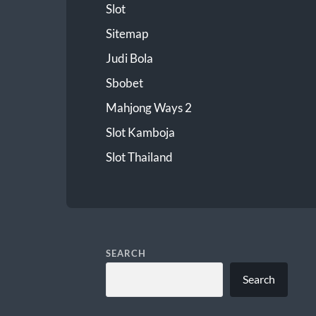
Slot
Sitemap
Judi Bola
Sbobet
Mahjong Ways 2
Slot Kamboja
Slot Thailand
SEARCH
Search