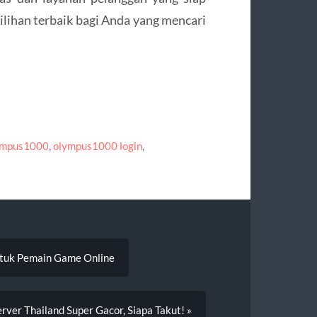
ihan terbaik bagi Anda yang mencari
lympus1000
,
olympus1000 login
,
untuk Pemain Game Online
ver Thailand Super Gacor, Siapa Takut! »