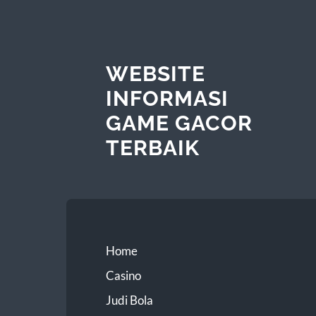
WEBSITE
INFORMASI
GAME GACOR
TERBAIK
Home
Casino
Judi Bola