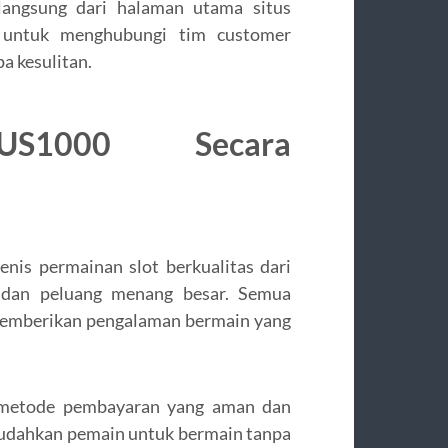
langsung dari halaman utama situs
untuk menghubungi tim customer
pa kesulitan.
US1000 Secara
is permainan slot berkualitas dari
 dan peluang menang besar. Semua
 memberikan pengalaman bermain yang
metode pembayaran yang aman dan
mudahkan pemain untuk bermain tanpa