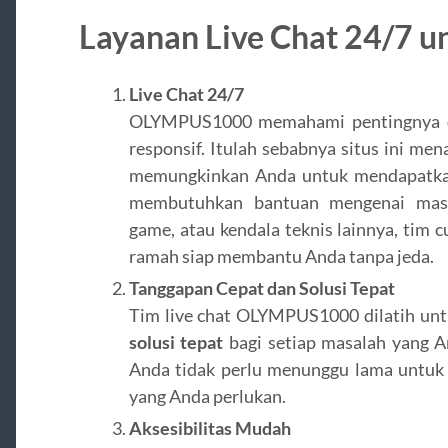
Layanan Live Chat 24/7 u
Live Chat 24/7
OLYMPUS1000 memahami pentingnya du
responsif. Itulah sebabnya situs ini m
memungkinkan Anda untuk mendapatkan
membutuhkan bantuan mengenai masal
game, atau kendala teknis lainnya, tim 
ramah siap membantu Anda tanpa jeda.
Tanggapan Cepat dan Solusi Tepat
Tim live chat OLYMPUS1000 dilatih u
solusi tepat
bagi setiap masalah yang An
Anda tidak perlu menunggu lama untuk
yang Anda perlukan.
Aksesibilitas Mudah