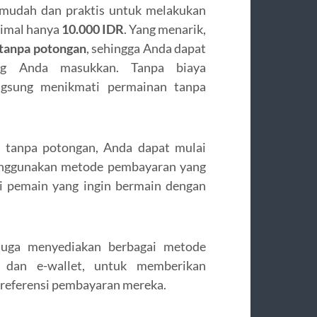
udah dan praktis untuk melakukan
nimal hanya
10.000 IDR
. Yang menarik,
tanpa potongan
, sehingga Anda dapat
ng Anda masukkan. Tanpa biaya
ngsung menikmati permainan tanpa
 tanpa potongan, Anda dapat mulai
nggunakan metode pembayaran yang
i pemain yang ingin bermain dengan
juga menyediakan berbagai metode
nk dan e-wallet, untuk memberikan
referensi pembayaran mereka.