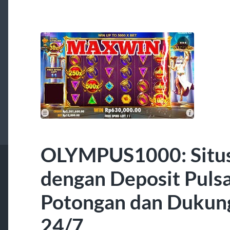
OLYMPUS1000: Situs 
dengan Deposit Puls
Potongan dan Dukun
24/7