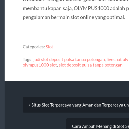
membantu kapan saja, OLYMPUS1000 adalah pil
pengalaman bermain slot online yang optimal.
Categories:
Slot
Tags:
judi slot deposit pulsa tanpa potongan
,
livechat o
olympus1000 slot
,
slot deposit pulsa tanpa potongan
« Situs Slot Terpercaya yang Aman dan Terpercaya 
Cara Ampuh Menang di Slot Ser