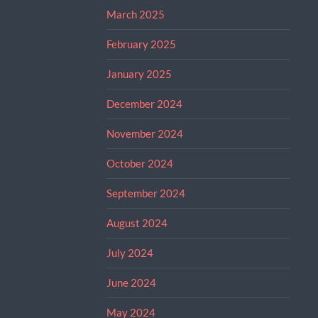
March 2025
February 2025
January 2025
December 2024
November 2024
October 2024
September 2024
August 2024
July 2024
June 2024
May 2024