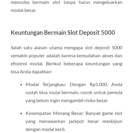
mencoba bermain slot tanpa harus mengeluarkan
modal besar.
Keuntungan Bermain Slot Deposit 5000
Salah satu alasan utama mengapa slot deposit 5000
semakin populer adalah karena kemudahan akses dan
efisiensi modal. Berikut beberapa keuntungan yang
bisa Anda dapatkan:
Modal Terjangkau: Dengan Rp5.000, Anda
sudah bisa mulai bermain, cocok untuk pemula
yang belum ingin mengambil risiko besar.
Kesempatan Menang Besar: Banyak game slot
yang menawarkan jackpot besar meskipun
dengan modal kecil.