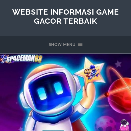
WEBSITE INFORMASI GAME
GACOR TERBAIK
SHOW MENU