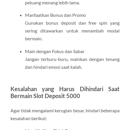
peluang menang lebih lama.
Manfaatkan Bonus dan Promo
Gunakan bonus deposit dan free spin yang
sering ditawarkan untuk menambah modal
bermain.
Main dengan Fokus dan Sabar
Jangan terburu-buru, mainkan dengan tenang
dan hindari emosi saat kalah.
Kesalahan yang Harus Dihindari Saat
Bermain Slot Deposit 5000
Agar tidak mengalami kerugian besar, hindari beberapa
kesalahan berikut: