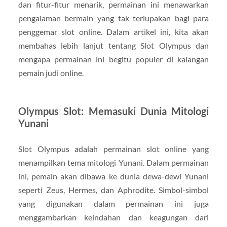
dan fitur-fitur menarik, permainan ini menawarkan
pengalaman bermain yang tak terlupakan bagi para
penggemar slot online. Dalam artikel ini, kita akan
membahas lebih lanjut tentang Slot Olympus dan
mengapa permainan ini begitu populer di kalangan
pemain judi online.
Olympus Slot: Memasuki Dunia Mitologi
Yunani
Slot Olympus adalah permainan slot online yang
menampilkan tema mitologi Yunani. Dalam permainan
ini, pemain akan dibawa ke dunia dewa-dewi Yunani
seperti Zeus, Hermes, dan Aphrodite. Simbol-simbol
yang digunakan dalam permainan ini juga
menggambarkan keindahan dan keagungan dari