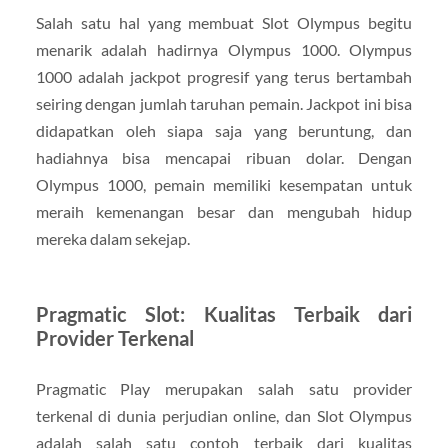
Salah satu hal yang membuat Slot Olympus begitu
menarik adalah hadirnya Olympus 1000. Olympus
1000 adalah jackpot progresif yang terus bertambah
seiring dengan jumlah taruhan pemain. Jackpot ini bisa
didapatkan oleh siapa saja yang beruntung, dan
hadiahnya bisa mencapai ribuan dolar. Dengan
Olympus 1000, pemain memiliki kesempatan untuk
meraih kemenangan besar dan mengubah hidup
mereka dalam sekejap.
Pragmatic Slot: Kualitas Terbaik dari
Provider Terkenal
Pragmatic Play merupakan salah satu provider
terkenal di dunia perjudian online, dan Slot Olympus
adalah salah satu contoh terbaik dari kualitas