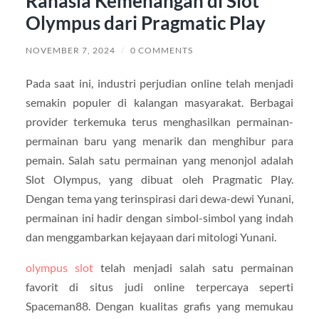
Rahasia Kemenangan di Slot
Olympus dari Pragmatic Play
NOVEMBER 7, 2024
/
0 COMMENTS
Pada saat ini, industri perjudian online telah menjadi
semakin populer di kalangan masyarakat. Berbagai
provider terkemuka terus menghasilkan permainan-
permainan baru yang menarik dan menghibur para
pemain. Salah satu permainan yang menonjol adalah
Slot Olympus, yang dibuat oleh Pragmatic Play.
Dengan tema yang terinspirasi dari dewa-dewi Yunani,
permainan ini hadir dengan simbol-simbol yang indah
dan menggambarkan kejayaan dari mitologi Yunani.
olympus slot
telah menjadi salah satu permainan
favorit di situs judi online terpercaya seperti
Spaceman88. Dengan kualitas grafis yang memukau