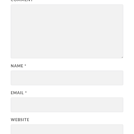
NAME
*
EMAIL
*
WEBSITE