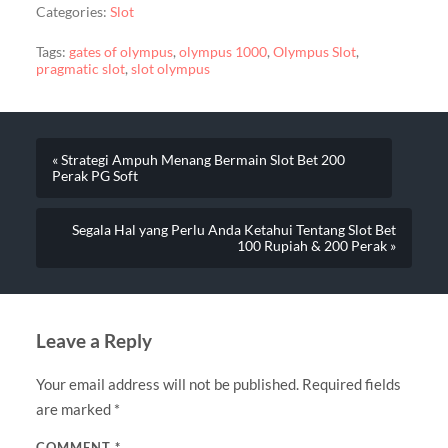
Categories:
Slot
Tags:
gates of olympus
,
olympus 1000
,
Olympus Slot
,
pragmatic slot
,
slot olympus
« Strategi Ampuh Menang Bermain Slot Bet 200
Perak PG Soft
Segala Hal yang Perlu Anda Ketahui Tentang Slot Bet
100 Rupiah & 200 Perak »
Leave a Reply
Your email address will not be published.
Required fields
are marked
*
COMMENT
*