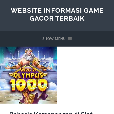
WEBSITE INFORMASI GAME
GACOR TERBAIK
SHOW MENU