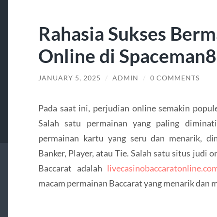
Rahasia Sukses Berm
Online di Spaceman8
JANUARY 5, 2025
/
ADMIN
/
0 COMMENTS
Pada saat ini, perjudian online semakin popul
Salah satu permainan yang paling diminati
permainan kartu yang seru dan menarik, d
Banker, Player, atau Tie. Salah satu situs judi
Baccarat adalah
livecasinobaccaratonline.co
macam permainan Baccarat yang menarik dan 