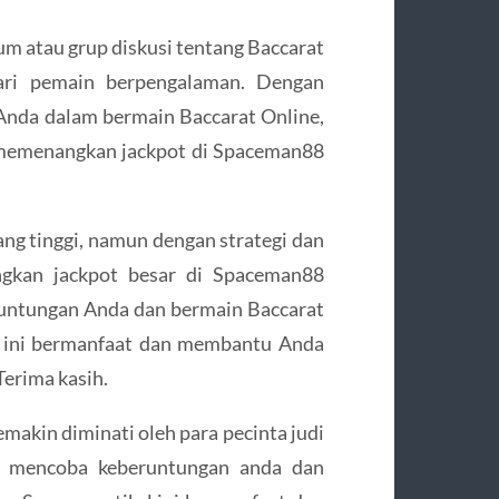
rum atau grup diskusi tentang Baccarat
ari pemain berpengalaman. Dengan
nda dalam bermain Baccarat Online,
 memenangkan jackpot di Spaceman88
ang tinggi, namun dengan strategi dan
ngkan jackpot besar di Spaceman88
runtungan Anda dan bermain Baccarat
l ini bermanfaat dan membantu Anda
Terima kasih.
emakin diminati oleh para pecinta judi
tuk mencoba keberuntungan anda dan