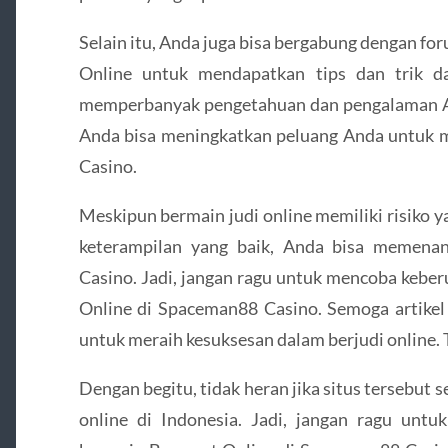
Selain itu, Anda juga bisa bergabung dengan fo
Online untuk mendapatkan tips dan trik d
memperbanyak pengetahuan dan pengalaman A
Anda bisa meningkatkan peluang Anda untuk
Casino.
Meskipun bermain judi online memiliki risiko y
keterampilan yang baik, Anda bisa memena
Casino. Jadi, jangan ragu untuk mencoba kebe
Online di Spaceman88 Casino. Semoga artike
untuk meraih kesuksesan dalam berjudi online. 
Dengan begitu, tidak heran jika situs tersebut s
online di Indonesia. Jadi, jangan ragu un