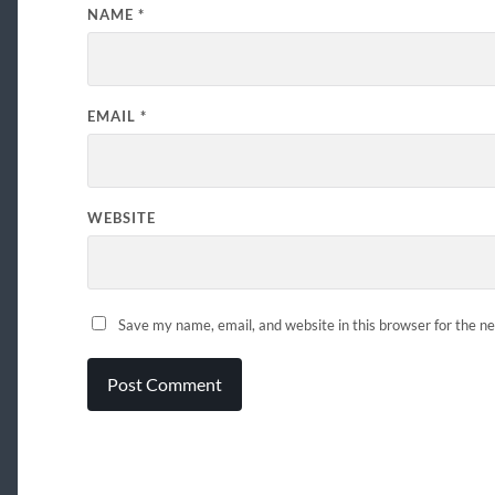
NAME
*
EMAIL
*
WEBSITE
Save my name, email, and website in this browser for the n