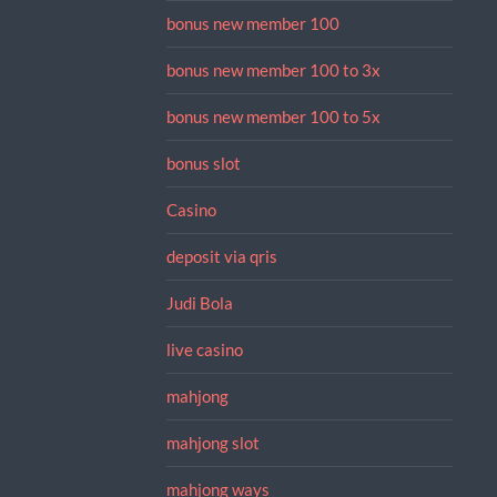
bonus new member 100
bonus new member 100 to 3x
bonus new member 100 to 5x
bonus slot
Casino
deposit via qris
Judi Bola
live casino
mahjong
mahjong slot
mahjong ways