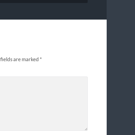
fields are marked
*