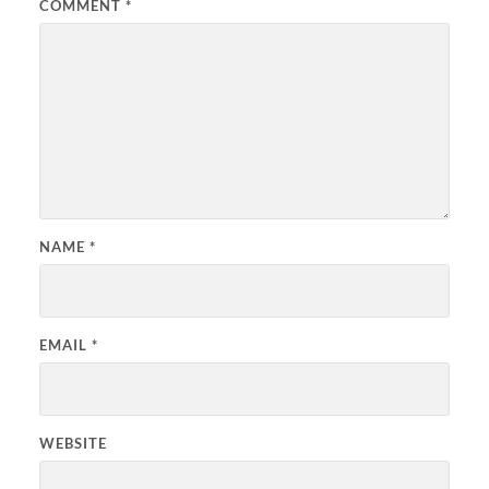
COMMENT
*
NAME
*
EMAIL
*
WEBSITE