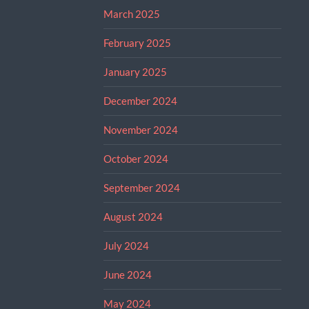
March 2025
February 2025
January 2025
December 2024
November 2024
October 2024
September 2024
August 2024
July 2024
June 2024
May 2024