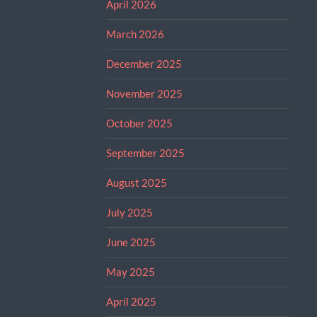
April 2026
March 2026
December 2025
November 2025
October 2025
September 2025
August 2025
July 2025
June 2025
May 2025
April 2025