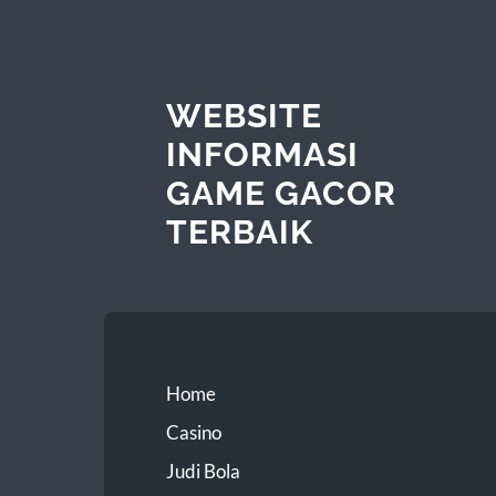
WEBSITE
INFORMASI
GAME GACOR
TERBAIK
Home
Casino
Judi Bola