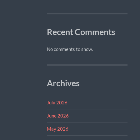
Recent Comments
No comments to show.
Archives
July 2026
June 2026
May 2026