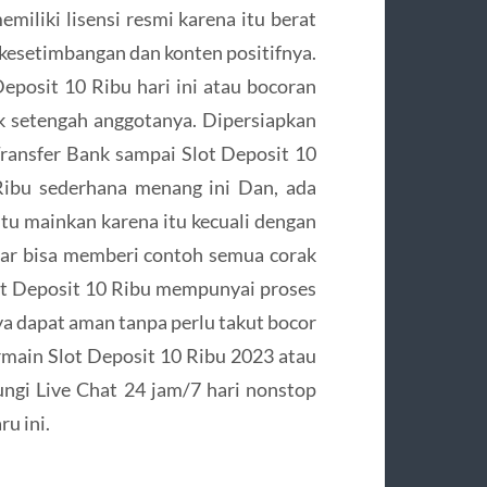
miliki lisensi resmi karena itu berat
i kesetimbangan dan konten positifnya.
posit 10 Ribu hari ini atau bocoran
uk setengah anggotanya. Dipersiapkan
Transfer Bank sampai Slot Deposit 10
Ribu sederhana menang ini Dan, ada
itu mainkan karena itu kecuali dengan
bar bisa memberi contoh semua corak
lot Deposit 10 Ribu mempunyai proses
ya dapat aman tanpa perlu takut bocor
rmain Slot Deposit 10 Ribu 2023 atau
ungi Live Chat 24 jam/7 hari nonstop
u ini.