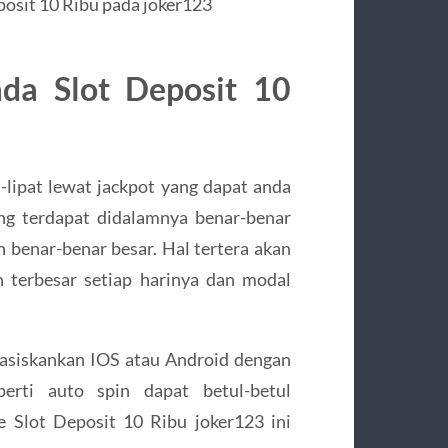
posit 10 Ribu pada joker123
a Slot Deposit 10
lipat lewat jackpot yang dapat anda
ng terdapat didalamnya benar-benar
n benar-benar besar. Hal tertera akan
 terbesar setiap harinya dan modal
asiskankan IOS atau Android dengan
perti auto spin dapat betul-betul
 Slot Deposit 10 Ribu joker123 ini