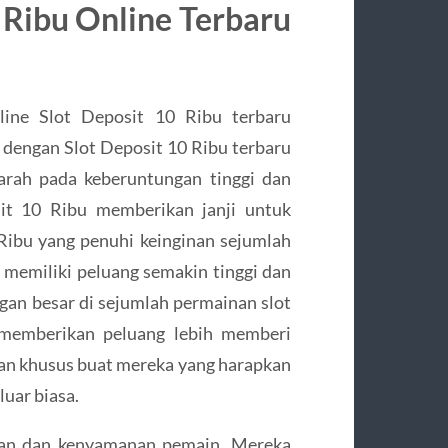
0 Ribu Online Terbaru
line Slot Deposit 10 Ribu terbaru
 dengan Slot Deposit 10 Ribu terbaru
e arah pada keberuntungan tinggi dan
it 10 Ribu memberikan janji untuk
Ribu yang penuhi keinginan sejumlah
 memiliki peluang semakin tinggi dan
gan besar di sejumlah permainan slot
memberikan peluang lebih memberi
han khusus buat mereka yang harapkan
luar biasa.
an dan kenyamanan pemain. Mereka