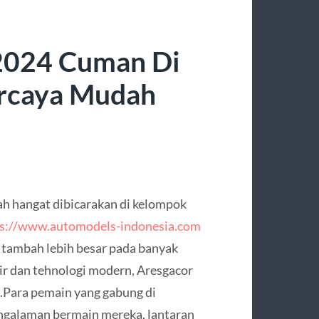
 2024 Cuman Di
ercaya Mudah
ah hangat dibicarakan di kelompok
ps://www.automodels-indonesia.com
tambah lebih besar pada banyak
ir dan tehnologi modern, Aresgacor
e.Para pemain yang gabung di
ngalaman bermain mereka, lantaran