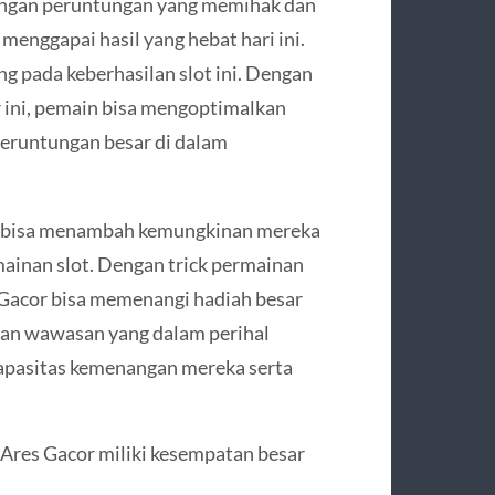
. Dengan peruntungan yang memihak dan
menggapai hasil yang hebat hari ini.
ng pada keberhasilan slot ini. Dengan
ini, pemain bisa mengoptimalkan
eruntungan besar di dalam
in bisa menambah kemungkinan mereka
ainan slot. Dengan trick permainan
s Gacor bisa memenangi hadiah besar
ngan wawasan yang dalam perihal
apasitas kemenangan mereka serta
 Ares Gacor miliki kesempatan besar