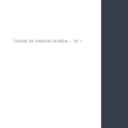
THEME BY
ANDERS NORÉN
—
UP ↑