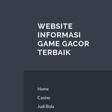
WEBSITE
INFORMASI
GAME GACOR
TERBAIK
Home
Casino
Judi Bola