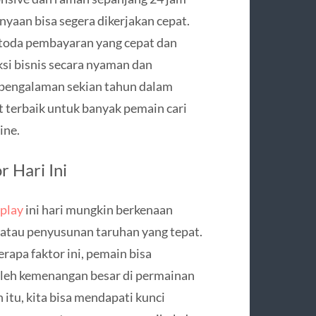
nyaan bisa segera dikerjakan cepat.
toda pembayaran yang cepat dan
si bisnis secara nyaman dan
 pengalaman sekian tahun dalam
at terbaik untuk banyak pemain cari
ine.
 Hari Ini
play
ini hari mungkin berkenaan
, atau penyusunan taruhan yang tepat.
apa faktor ini, pemain bisa
leh kemenangan besar di permainan
 itu, kita bisa mendapati kunci