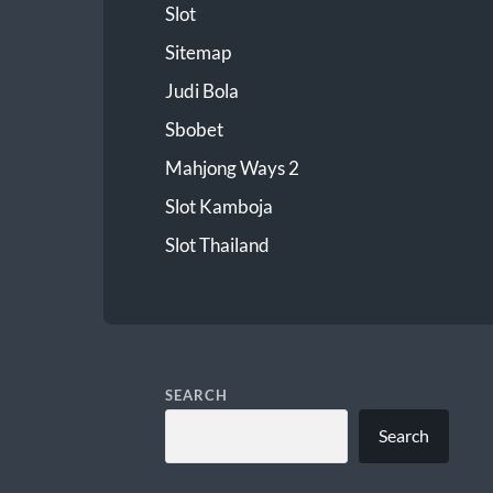
Slot
Sitemap
Judi Bola
Sbobet
Mahjong Ways 2
Slot Kamboja
Slot Thailand
SEARCH
Search