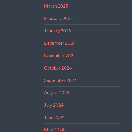
March 2025
February 2025
January 2025
December 2024
November 2024
October 2024
September 2024
August 2024
July 2024
June 2024
May 2024