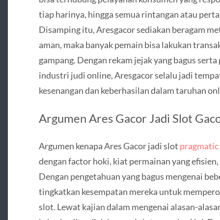
tiap harinya, hingga semua rintangan atau perta
Disamping itu, Aresgacor sediakan beragam me
aman, maka banyak pemain bisa lakukan transak
gampang. Dengan rekam jejak yang bagus serta
industri judi online, Aresgacor selalu jadi temp
kesenangan dan keberhasilan dalam taruhan onl
Argumen Ares Gacor Jadi Slot Gacor
Argumen kenapa Ares Gacor jadi slot
pragmatic 
dengan factor hoki, kiat permainan yang efisien
Dengan pengetahuan yang bagus mengenai beber
tingkatkan kesempatan mereka untuk mempero
slot. Lewat kajian dalam mengenai alasan-alasan