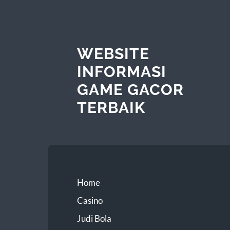
WEBSITE
INFORMASI
GAME GACOR
TERBAIK
Home
Casino
Judi Bola