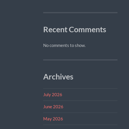
Recent Comments
No comments to show.
Archives
July 2026
June 2026
May 2026