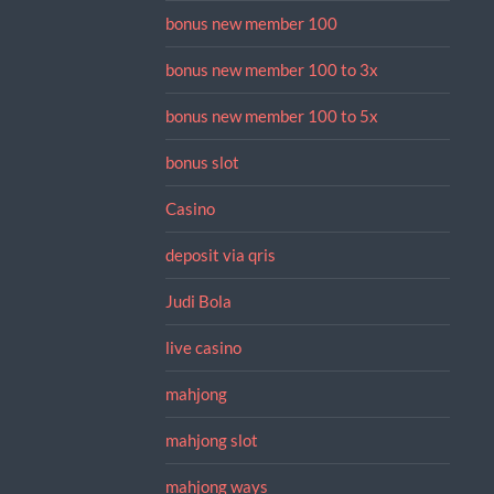
bonus new member 100
bonus new member 100 to 3x
bonus new member 100 to 5x
bonus slot
Casino
deposit via qris
Judi Bola
live casino
mahjong
mahjong slot
mahjong ways