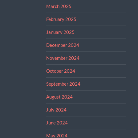
March 2025
February 2025
January 2025
December 2024
November 2024
October 2024
September 2024
August 2024
July 2024
June 2024
May 2024