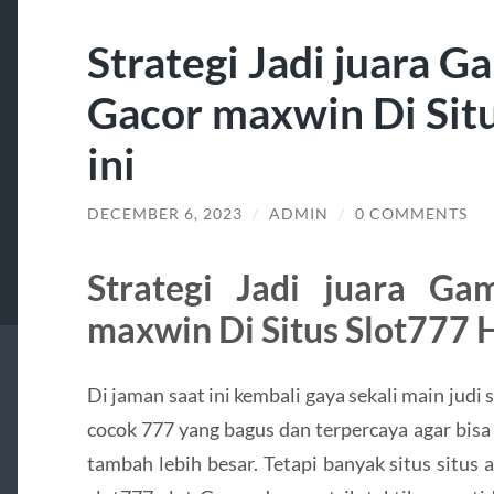
Strategi Jadi juara G
Gacor maxwin Di Situ
ini
DECEMBER 6, 2023
/
ADMIN
/
0 COMMENTS
Strategi Jadi juara Ga
maxwin Di Situs Slot777 H
Di jaman saat ini kembali gaya sekali main judi 
cocok 777 yang bagus dan terpercaya agar bi
tambah lebih besar. Tetapi banyak situs situs 