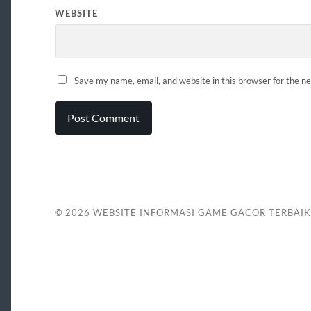
WEBSITE
Save my name, email, and website in this browser for the n
© 2026
WEBSITE INFORMASI GAME GACOR TERBAIK