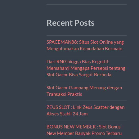
Recent Posts
SPACEMAN88: Situs Slot Online yang
Mengutamakan Kemudahan Bermain
Dari RNG hingga Bias Kognitif:
Memahami Mengapa Persepsi tentang
Slot Gacor Bisa Sangat Berbeda
Slot Gacor Gampang Menang dengan
Transaksi Praktis
ZEUS SLOT : Link Zeus Scatter dengan
Akses Stabil 24 Jam
BONUS NEW MEMBER : Slot Bonus
New Member Banyak Promo Terbaru