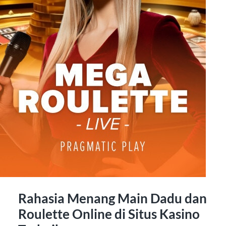
Rahasia Menang Main Dadu dan
Roulette Online di Situs Kasino