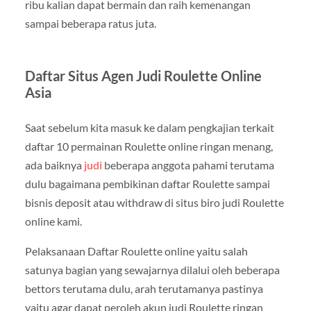
ribu kalian dapat bermain dan raih kemenangan
sampai beberapa ratus juta.
Daftar Situs Agen Judi Roulette Online
Asia
Saat sebelum kita masuk ke dalam pengkajian terkait
daftar 10 permainan Roulette online ringan menang,
ada baiknya
judi
beberapa anggota pahami terutama
dulu bagaimana pembikinan daftar Roulette sampai
bisnis deposit atau withdraw di situs biro judi Roulette
online kami.
Pelaksanaan Daftar Roulette online yaitu salah
satunya bagian yang sewajarnya dilalui oleh beberapa
bettors terutama dulu, arah terutamanya pastinya
yaitu agar dapat peroleh akun judi Roulette ringan