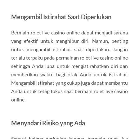
Mengambil Istirahat Saat Diperlukan
Bermain rolet live casino online dapat menjadi sarana
yang efektif untuk menghibur diri. Namun, penting
untuk mengambil istirahat saat diperlukan. Jangan
terlalu terpaku pada permainan rolet live casino online
sehingga Anda lupa untuk mengistirahatkan diri dan
memberikan waktu bagi otak Anda untuk istirahat.
Mengambil istirahat yang cukup juga dapat membantu
Anda untuk tetap fokus saat bermain rolet live casino
online.
Menyadari Risiko yang Ada
Seperti halnya perjudian lainnya, bermain rolet live