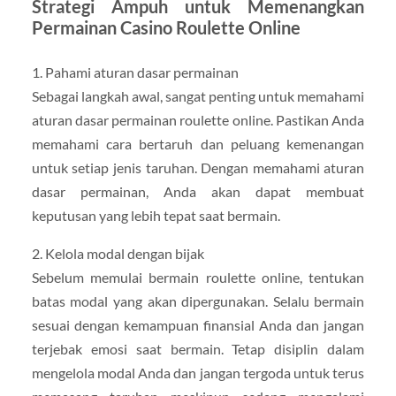
Strategi Ampuh untuk Memenangkan
Permainan Casino Roulette Online
1. Pahami aturan dasar permainan
Sebagai langkah awal, sangat penting untuk memahami
aturan dasar permainan roulette online. Pastikan Anda
memahami cara bertaruh dan peluang kemenangan
untuk setiap jenis taruhan. Dengan memahami aturan
dasar permainan, Anda akan dapat membuat
keputusan yang lebih tepat saat bermain.
2. Kelola modal dengan bijak
Sebelum memulai bermain roulette online, tentukan
batas modal yang akan dipergunakan. Selalu bermain
sesuai dengan kemampuan finansial Anda dan jangan
terjebak emosi saat bermain. Tetap disiplin dalam
mengelola modal Anda dan jangan tergoda untuk terus