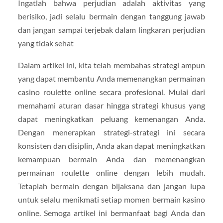
Ingatlah bahwa perjudian adalah aktivitas yang
berisiko, jadi selalu bermain dengan tanggung jawab
dan jangan sampai terjebak dalam lingkaran perjudian
yang tidak sehat
Dalam artikel ini, kita telah membahas strategi ampun
yang dapat membantu Anda memenangkan permainan
casino roulette online secara profesional. Mulai dari
memahami aturan dasar hingga strategi khusus yang
dapat meningkatkan peluang kemenangan Anda.
Dengan menerapkan strategi-strategi ini secara
konsisten dan disiplin, Anda akan dapat meningkatkan
kemampuan bermain Anda dan memenangkan
permainan roulette online dengan lebih mudah.
Tetaplah bermain dengan bijaksana dan jangan lupa
untuk selalu menikmati setiap momen bermain kasino
online. Semoga artikel ini bermanfaat bagi Anda dan