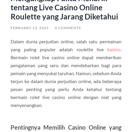
tentang Live Casino Online
Roulette yang Jarang Diketahui
FEBRUARY 13, 2025
/
0 COMMENTS
Dalam dunia perjudian online, salah satu permainan
yang paling populer adalah roulette live
kasino
.
Bermain rolet live casino online dapat memberikan
pengalaman yang seru dan mendebarkan bagi para
pemain yang menyukai taruhan. Namun, sebelum Anda
terjun ke dalam dunia perjudian online, ada beberapa
pesan penting yang perlu Anda ketahui tentang
bermain rolet live casino online dengan niat yang
menyenangkan.
Pentingnya Memilih Casino Online yang