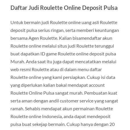
Daftar Judi Roulette Online Deposit Pulsa
Untuk bermain judi Roulette online uang asli Roulette
deposit pulsa serius ringan, serta memberi keuntungan
bersama Agen Roulette. Kalian bisamendaftar akun
Roulette online melalui situs judi Roulette terunggul
buat dapatkan ID game Roulette online deposit pulsa
Murah. Anda saat itu juga dapat mencatatkan melalui
web resmi Roulette atau di dalam menu daftar
Roulette online yang kami persiapkan. Cukup isi data
yang diperlukan kalian bakal mendapat account
Roulette Online Pulsa sangat murah. Pembuatan kuat
serta aman dengan andil customer service yang sangat
ramah. Sehabis mendapat akun permainan Roulette
Roulette online Indonesia, anda dapat mendeposit
pulsa buat sekejap bermain. Cukup hanya dengan 20