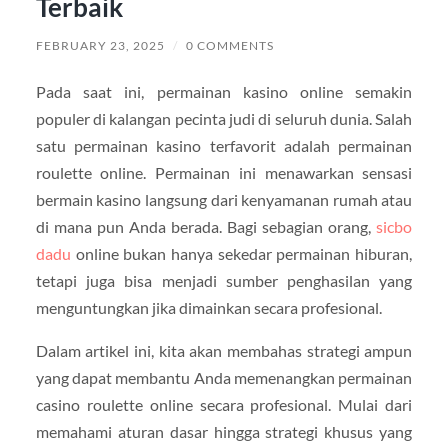
Terbaik
FEBRUARY 23, 2025
/
0 COMMENTS
Pada saat ini, permainan kasino online semakin
populer di kalangan pecinta judi di seluruh dunia. Salah
satu permainan kasino terfavorit adalah permainan
roulette online. Permainan ini menawarkan sensasi
bermain kasino langsung dari kenyamanan rumah atau
di mana pun Anda berada. Bagi sebagian orang,
sicbo
dadu
online bukan hanya sekedar permainan hiburan,
tetapi juga bisa menjadi sumber penghasilan yang
menguntungkan jika dimainkan secara profesional.
Dalam artikel ini, kita akan membahas strategi ampun
yang dapat membantu Anda memenangkan permainan
casino roulette online secara profesional. Mulai dari
memahami aturan dasar hingga strategi khusus yang