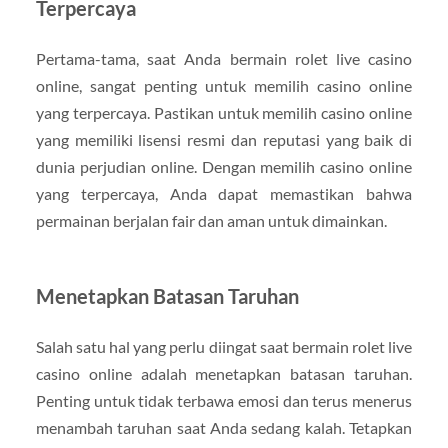
Terpercaya
Pertama-tama, saat Anda bermain rolet live casino
online, sangat penting untuk memilih casino online
yang terpercaya. Pastikan untuk memilih casino online
yang memiliki lisensi resmi dan reputasi yang baik di
dunia perjudian online. Dengan memilih casino online
yang terpercaya, Anda dapat memastikan bahwa
permainan berjalan fair dan aman untuk dimainkan.
Menetapkan Batasan Taruhan
Salah satu hal yang perlu diingat saat bermain rolet live
casino online adalah menetapkan batasan taruhan.
Penting untuk tidak terbawa emosi dan terus menerus
menambah taruhan saat Anda sedang kalah. Tetapkan