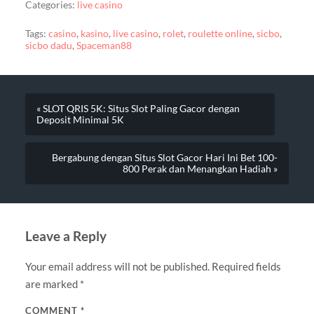
Categories:
live casino
Tags:
casino
,
kasino
,
live casino
,
rolet
,
roulette online
,
sicbo
,
sicbo dadu
,
Spaceman88
« SLOT QRIS 5K: Situs Slot Paling Gacor dengan
Deposit Minimal 5K
Bergabung dengan Situs Slot Gacor Hari Ini Bet 100-
800 Perak dan Menangkan Hadiah »
Leave a Reply
Your email address will not be published.
Required fields
are marked
*
COMMENT
*