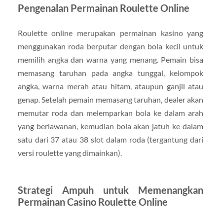
Pengenalan Permainan Roulette Online
Roulette online merupakan permainan kasino yang
menggunakan roda berputar dengan bola kecil untuk
memilih angka dan warna yang menang. Pemain bisa
memasang taruhan pada angka tunggal, kelompok
angka, warna merah atau hitam, ataupun ganjil atau
genap. Setelah pemain memasang taruhan, dealer akan
memutar roda dan melemparkan bola ke dalam arah
yang berlawanan, kemudian bola akan jatuh ke dalam
satu dari 37 atau 38 slot dalam roda (tergantung dari
versi roulette yang dimainkan).
Strategi Ampuh untuk Memenangkan
Permainan Casino Roulette Online