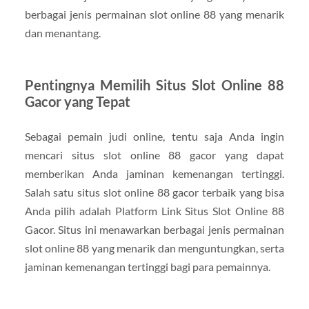
berbagai jenis permainan slot online 88 yang menarik
dan menantang.
Pentingnya Memilih Situs Slot Online 88
Gacor yang Tepat
Sebagai pemain judi online, tentu saja Anda ingin
mencari situs slot online 88 gacor yang dapat
memberikan Anda jaminan kemenangan tertinggi.
Salah satu situs slot online 88 gacor terbaik yang bisa
Anda pilih adalah Platform Link Situs Slot Online 88
Gacor. Situs ini menawarkan berbagai jenis permainan
slot online 88 yang menarik dan menguntungkan, serta
jaminan kemenangan tertinggi bagi para pemainnya.