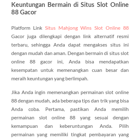
Keuntungan Bermain di Situs Slot Online
88 Gacor
Platform Link
Situs Mahjong Wins Slot Online 88
Gacor juga dilengkapi dengan link alternatif resmi
terbaru, sehingga Anda dapat mengakses situs ini
dengan mudah dan aman. Dengan bermain di situs slot
online 88 gacor ini, Anda bisa mendapatkan
kesempatan untuk memenangkan cuan besar dan
meraih keuntungan yang berlimpah.
Jika Anda ingin memenangkan permainan slot online
88 dengan mudah, ada beberapa tips dan trik yang bisa
Anda coba. Pertama, pastikan Anda memilih
permainan slot online 88 yang sesuai dengan
kemampuan dan keberuntungan Anda. Pilih
permainan yang memiliki tingkat pembayaran yang