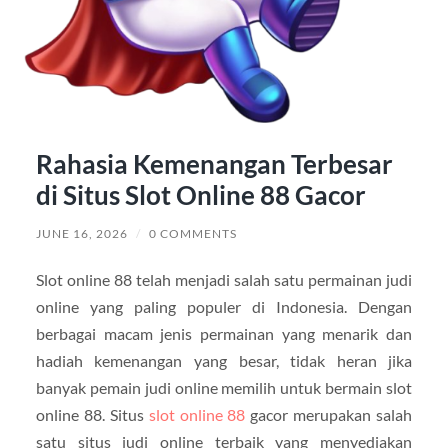
Rahasia Kemenangan Terbesar
di Situs Slot Online 88 Gacor
JUNE 16, 2026
/
0 COMMENTS
Slot online 88 telah menjadi salah satu permainan judi
online yang paling populer di Indonesia. Dengan
berbagai macam jenis permainan yang menarik dan
hadiah kemenangan yang besar, tidak heran jika
banyak pemain judi online memilih untuk bermain slot
online 88. Situs
slot online 88
gacor merupakan salah
satu situs judi online terbaik yang menyediakan