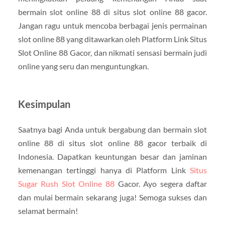
bermain slot online 88 di situs slot online 88 gacor.
Jangan ragu untuk mencoba berbagai jenis permainan
slot online 88 yang ditawarkan oleh Platform Link Situs
Slot Online 88 Gacor, dan nikmati sensasi bermain judi
online yang seru dan menguntungkan.
Kesimpulan
Saatnya bagi Anda untuk bergabung dan bermain slot
online 88 di situs slot online 88 gacor terbaik di
Indonesia. Dapatkan keuntungan besar dan jaminan
kemenangan tertinggi hanya di Platform Link
Situs
Sugar Rush Slot Online 88
Gacor. Ayo segera daftar
dan mulai bermain sekarang juga! Semoga sukses dan
selamat bermain!