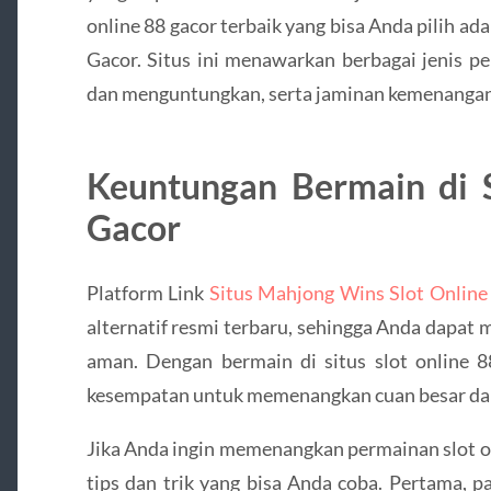
online 88 gacor terbaik yang bisa Anda pilih ada
Gacor. Situs ini menawarkan berbagai jenis p
dan menguntungkan, serta jaminan kemenangan 
Keuntungan Bermain di S
Gacor
Platform Link
Situs Mahjong Wins Slot Online
alternatif resmi terbaru, sehingga Anda dapat
aman. Dengan bermain di situs slot online 8
kesempatan untuk memenangkan cuan besar dan
Jika Anda ingin memenangkan permainan slot o
tips dan trik yang bisa Anda coba. Pertama, 