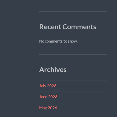
Recent Comments
No comments to show.
Archives
July 2026
June 2026
May 2026