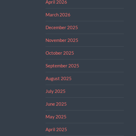
April 2026
March 2026
December 2025
November 2025
October 2025
September 2025
August 2025
July 2025
June 2025
May 2025
April 2025