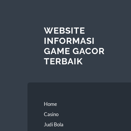
WEBSITE
INFORMASI
GAME GACOR
TERBAIK
Home
Casino
Judi Bola