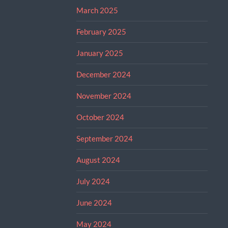
March 2025
February 2025
January 2025
December 2024
November 2024
October 2024
September 2024
August 2024
July 2024
June 2024
May 2024