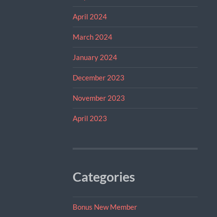
April 2024
March 2024
January 2024
December 2023
November 2023
April 2023
Categories
Bonus New Member