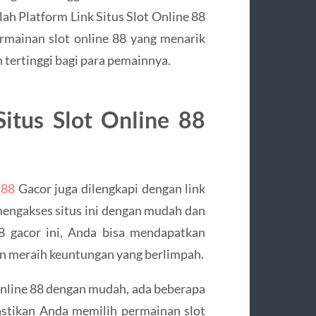
lah Platform Link Situs Slot Online 88
ermainan slot online 88 yang menarik
tertinggi bagi para pemainnya.
itus Slot Online 88
 88
Gacor juga dilengkapi dengan link
 mengakses situs ini dengan mudah dan
8 gacor ini, Anda bisa mendapatkan
 meraih keuntungan yang berlimpah.
nline 88 dengan mudah, ada beberapa
pastikan Anda memilih permainan slot