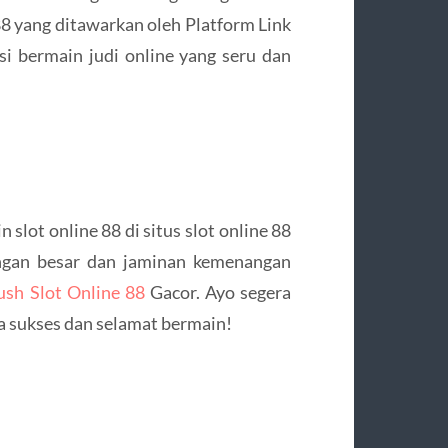
88 yang ditawarkan oleh Platform Link
si bermain judi online yang seru dan
slot online 88 di situs slot online 88
ungan besar dan jaminan kemenangan
ush Slot Online 88
Gacor. Ayo segera
a sukses dan selamat bermain!