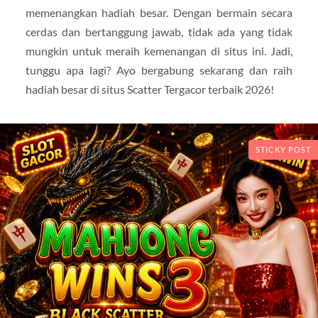
memenangkan hadiah besar. Dengan bermain secara
cerdas dan bertanggung jawab, tidak ada yang tidak
mungkin untuk meraih kemenangan di situs ini. Jadi,
tunggu apa lagi? Ayo bergabung sekarang dan raih
hadiah besar di situs Scatter Tergacor terbaik 2026!
STICKY POST