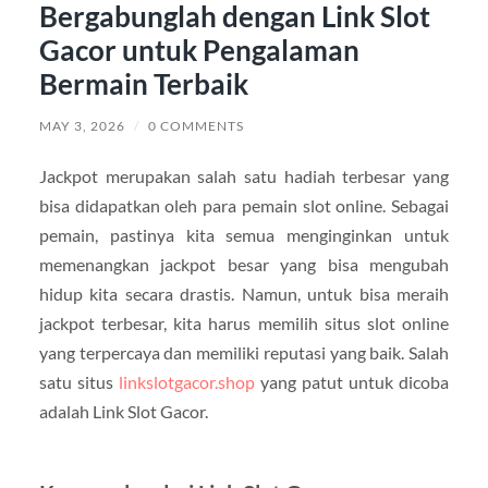
Bergabunglah dengan Link Slot
Gacor untuk Pengalaman
Bermain Terbaik
MAY 3, 2026
/
0 COMMENTS
Jackpot merupakan salah satu hadiah terbesar yang
bisa didapatkan oleh para pemain slot online. Sebagai
pemain, pastinya kita semua menginginkan untuk
memenangkan jackpot besar yang bisa mengubah
hidup kita secara drastis. Namun, untuk bisa meraih
jackpot terbesar, kita harus memilih situs slot online
yang terpercaya dan memiliki reputasi yang baik. Salah
satu situs
linkslotgacor.shop
yang patut untuk dicoba
adalah Link Slot Gacor.