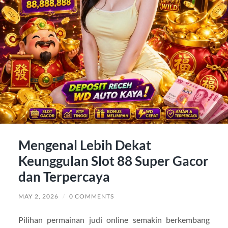
Mengenal Lebih Dekat
Keunggulan Slot 88 Super Gacor
dan Terpercaya
MAY 2, 2026
/
0 COMMENTS
Pilihan permainan judi online semakin berkembang