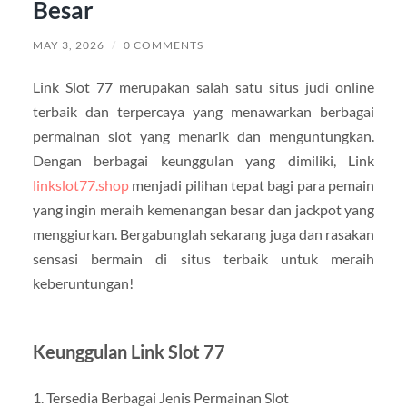
Besar
MAY 3, 2026
/
0 COMMENTS
Link Slot 77 merupakan salah satu situs judi online
terbaik dan terpercaya yang menawarkan berbagai
permainan slot yang menarik dan menguntungkan.
Dengan berbagai keunggulan yang dimiliki, Link
linkslot77.shop
menjadi pilihan tepat bagi para pemain
yang ingin meraih kemenangan besar dan jackpot yang
menggiurkan. Bergabunglah sekarang juga dan rasakan
sensasi bermain di situs terbaik untuk meraih
keberuntungan!
Keunggulan Link Slot 77
1. Tersedia Berbagai Jenis Permainan Slot