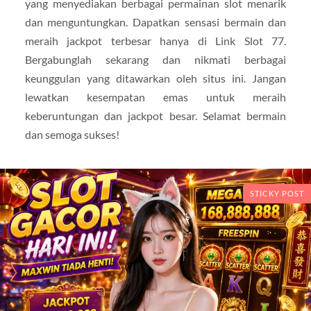
yang menyediakan berbagai permainan slot menarik
dan menguntungkan. Dapatkan sensasi bermain dan
meraih jackpot terbesar hanya di Link Slot 77.
Bergabunglah sekarang dan nikmati berbagai
keunggulan yang ditawarkan oleh situs ini. Jangan
lewatkan kesempatan emas untuk meraih
keberuntungan dan jackpot besar. Selamat bermain
dan semoga sukses!
STICKY POST