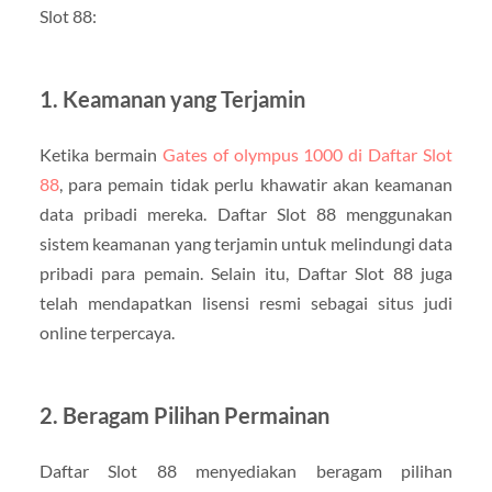
Slot 88:
1. Keamanan yang Terjamin
Ketika bermain
Gates of olympus 1000 di Daftar Slot
88
, para pemain tidak perlu khawatir akan keamanan
data pribadi mereka. Daftar Slot 88 menggunakan
sistem keamanan yang terjamin untuk melindungi data
pribadi para pemain. Selain itu, Daftar Slot 88 juga
telah mendapatkan lisensi resmi sebagai situs judi
online terpercaya.
2. Beragam Pilihan Permainan
Daftar Slot 88 menyediakan beragam pilihan