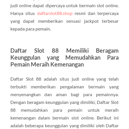
judi online dapat dipercaya untuk bermain slot online.
Hanya situs
daftarslot88.shop
resmi dan terpercaya
yang dapat memberikan sensasi jackpot terbesar
kepada para pemain.
Daftar Slot 88 Memiliki Beragam
Keunggulan yang Memudahkan Para
Pemain Meraih Kemenangan
Daftar Slot 88 adalah situs judi online yang telah
terbukti memberikan pengalaman bermain yang
menyenangkan dan aman bagi para pemainnya.
Dengan beragam keunggulan yang dimiliki, Daftar Slot
88 memudahkan para pemain untuk meraih
kemenangan dalam bermain slot online. Berikut ini
adalah beberapa keunggulan yang dimiliki oleh Daftar