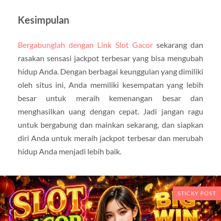
Kesimpulan
Bergabunglah dengan Link Slot Gacor
sekarang dan
rasakan sensasi jackpot terbesar yang bisa mengubah
hidup Anda. Dengan berbagai keunggulan yang dimiliki
oleh situs ini, Anda memiliki kesempatan yang lebih
besar untuk meraih kemenangan besar dan
menghasilkan uang dengan cepat. Jadi jangan ragu
untuk bergabung dan mainkan sekarang, dan siapkan
diri Anda untuk meraih jackpot terbesar dan merubah
hidup Anda menjadi lebih baik.
STICKY POST