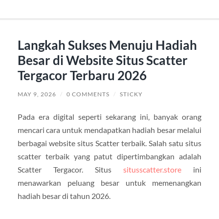
Langkah Sukses Menuju Hadiah
Besar di Website Situs Scatter
Tergacor Terbaru 2026
MAY 9, 2026
/
0 COMMENTS
/
STICKY
Pada era digital seperti sekarang ini, banyak orang
mencari cara untuk mendapatkan hadiah besar melalui
berbagai website situs Scatter terbaik. Salah satu situs
scatter terbaik yang patut dipertimbangkan adalah
Scatter Tergacor. Situs
situsscatter.store
ini
menawarkan peluang besar untuk memenangkan
hadiah besar di tahun 2026.