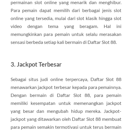
permainan slot online yang menarik dan menghibur.
Para pemain dapat memilih dari berbagai jenis slot
online yang tersedia, mulai dari slot klasik hingga slot
video dengan tema yang beragam. Hal ini
memungkinkan para pemain untuk selalu merasakan
sensasi berbeda setiap kali bermain di Daftar Slot 88.
3. Jackpot Terbesar
Sebagai situs judi online terpercaya, Daftar Slot 88
menawarkan jackpot terbesar kepada para pemainnya.
Dengan bermain di Daftar Slot 88, para pemain
memiliki kesempatan untuk memenangkan jackpot
yang besar dan mengubah hidup mereka. Jackpot-
jackpot yang ditawarkan oleh Daftar Slot 88 membuat
para pemain semakin termotivasi untuk terus bermain