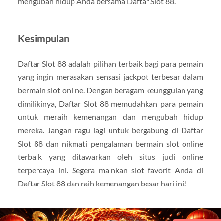
mengubah hidup Anda bersama Daftar Slot 88.
Kesimpulan
Daftar Slot 88 adalah pilihan terbaik bagi para pemain
yang ingin merasakan sensasi jackpot terbesar dalam
bermain slot online. Dengan beragam keunggulan yang
dimilikinya, Daftar Slot 88 memudahkan para pemain
untuk meraih kemenangan dan mengubah hidup
mereka. Jangan ragu lagi untuk bergabung di Daftar
Slot 88 dan nikmati pengalaman bermain slot online
terbaik yang ditawarkan oleh situs judi online
terpercaya ini. Segera mainkan slot favorit Anda di
Daftar Slot 88 dan raih kemenangan besar hari ini!