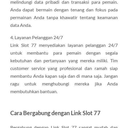
melindungi data pribadi dan transaksi para pemain.
Anda dapat bermain dengan tenang dan fokus pada
permainan Anda tanpa khawatir tentang keamanan
data Anda.
4. Layanan Pelanggan 24/7
Link Slot 77 menyediakan layanan pelanggan 24/7
untuk membantu para pemain dengan segala
kebutuhan dan pertanyaan yang mereka miliki. Tim
customer service yang profesional dan ramah siap
membantu Anda kapan saja dan di mana saja. Jangan
ragu untuk menghubungi mereka jika Anda
membutuhkan bantuan.
Cara Bergabung dengan Link Slot 77
Bergabung dengan Link Slot 77 sangat mudah dan