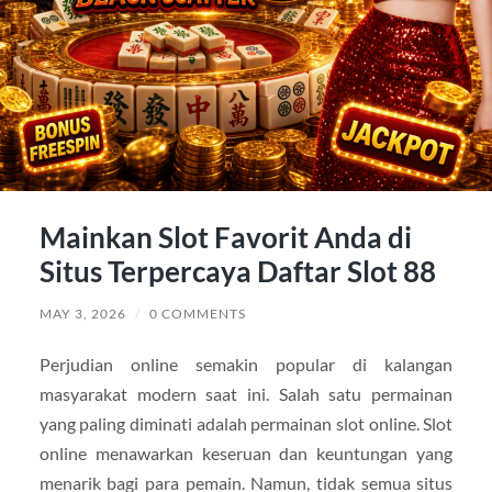
Mainkan Slot Favorit Anda di
Situs Terpercaya Daftar Slot 88
MAY 3, 2026
/
0 COMMENTS
Perjudian online semakin popular di kalangan
masyarakat modern saat ini. Salah satu permainan
yang paling diminati adalah permainan slot online. Slot
online menawarkan keseruan dan keuntungan yang
menarik bagi para pemain. Namun, tidak semua situs