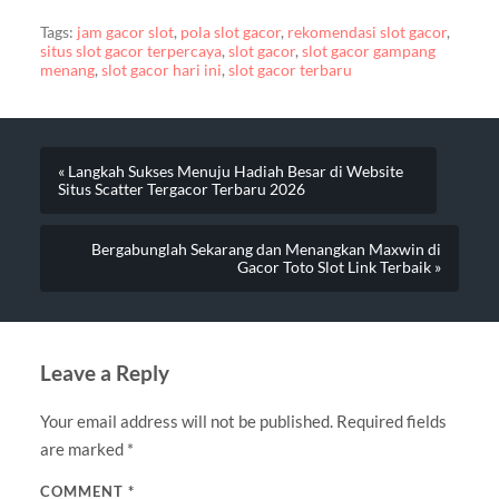
Tags:
jam gacor slot
,
pola slot gacor
,
rekomendasi slot gacor
,
situs slot gacor terpercaya
,
slot gacor
,
slot gacor gampang
menang
,
slot gacor hari ini
,
slot gacor terbaru
« Langkah Sukses Menuju Hadiah Besar di Website
Situs Scatter Tergacor Terbaru 2026
Bergabunglah Sekarang dan Menangkan Maxwin di
Gacor Toto Slot Link Terbaik »
Leave a Reply
Your email address will not be published.
Required fields
are marked
*
COMMENT
*