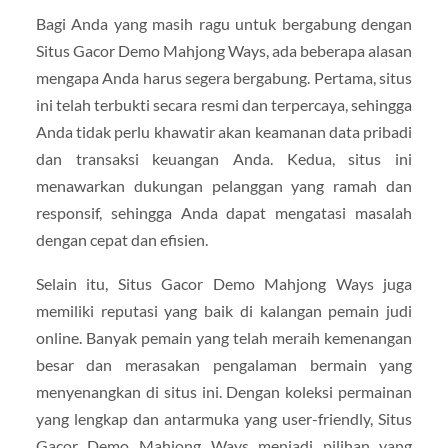
Bagi Anda yang masih ragu untuk bergabung dengan
Situs Gacor Demo Mahjong Ways, ada beberapa alasan
mengapa Anda harus segera bergabung. Pertama, situs
ini telah terbukti secara resmi dan terpercaya, sehingga
Anda tidak perlu khawatir akan keamanan data pribadi
dan transaksi keuangan Anda. Kedua, situs ini
menawarkan dukungan pelanggan yang ramah dan
responsif, sehingga Anda dapat mengatasi masalah
dengan cepat dan efisien.
Selain itu, Situs Gacor Demo Mahjong Ways juga
memiliki reputasi yang baik di kalangan pemain judi
online. Banyak pemain yang telah meraih kemenangan
besar dan merasakan pengalaman bermain yang
menyenangkan di situs ini. Dengan koleksi permainan
yang lengkap dan antarmuka yang user-friendly, Situs
Gacor Demo Mahjong Ways menjadi pilihan yang