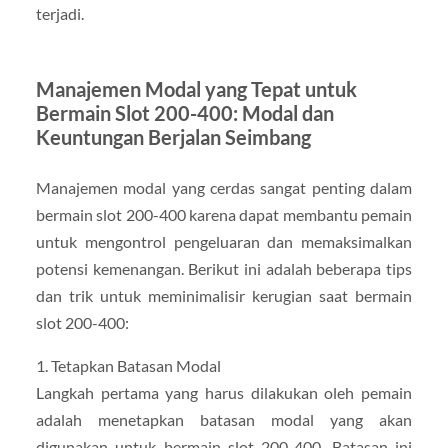
terjadi.
Manajemen Modal yang Tepat untuk
Bermain Slot 200-400: Modal dan
Keuntungan Berjalan Seimbang
Manajemen modal yang cerdas sangat penting dalam
bermain slot 200-400 karena dapat membantu pemain
untuk mengontrol pengeluaran dan memaksimalkan
potensi kemenangan. Berikut ini adalah beberapa tips
dan trik untuk meminimalisir kerugian saat bermain
slot 200-400:
1. Tetapkan Batasan Modal
Langkah pertama yang harus dilakukan oleh pemain
adalah menetapkan batasan modal yang akan
digunakan untuk bermain slot 200-400. Batasan ini