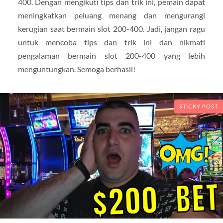
400. Dengan mengikuti tips dan trik ini, pemain dapat
meningkatkan peluang menang dan mengurangi
kerugian saat bermain slot 200-400. Jadi, jangan ragu
untuk mencoba tips dan trik ini dan nikmati
pengalaman bermain slot 200-400 yang lebih
menguntungkan. Semoga berhasil!
STICKY POST