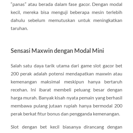
“panas” atau berada dalam fase gacor. Dengan modal
kecil, mereka bisa menguji beberapa mesin terlebih
dahulu sebelum memutuskan untuk meningkatkan
taruhan.
Sensasi Maxwin dengan Modal Mini
Salah satu daya tarik utama dari game slot gacor bet
200 perak adalah potensi mendapatkan maxwin atau
kemenangan maksimal meskipun hanya bertaruh
recehan. Ini ibarat membeli peluang besar dengan
harga murah. Banyak kisah nyata pemain yang berhasil
membawa pulang jutaan rupiah hanya bermodal 200
perak berkat fitur bonus dan pengganda kemenangan.
Slot dengan bet kecil biasanya dirancang dengan