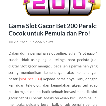
Game Slot Gacor Bet 200 Perak:
Cocok untuk Pemula dan Pro!
JULY 8, 2025
/
0 COMMENTS
Dalam dunia permainan slot online, istilah “slot gacor”
sudah tidak asing lagi di telinga para pecinta judi
digital. Slot gacor mengacu pada jenis permainan yang
sering memberikan kemenangan atau kemenangan
besar (
slot bet 100
) kepada pemainnya. Kini, dengan
kemajuan teknologi dan kemudahan akses terhadap
platform judi online, hadir sebuah inovasi menarik: slot
gacor bet 200 perak. Meski terkesan kecil, nominal ini
membuka peluang besar, baik untuk pemain pemula