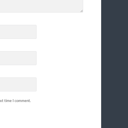
ext time I comment.