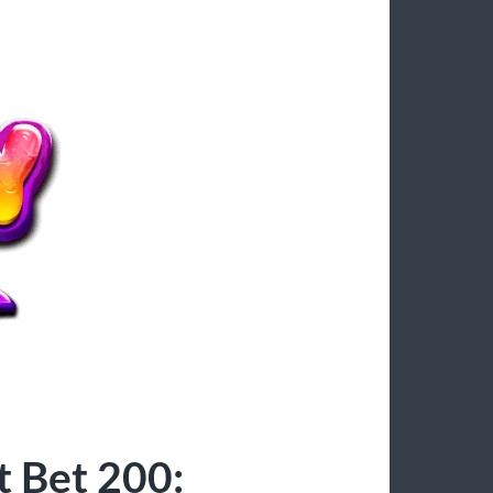
t Bet 200: