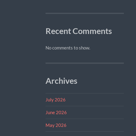
Recent Comments
No comments to show.
Archives
July 2026
June 2026
May 2026