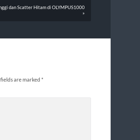
inggi dan Scatter Hitam di OLYMPUS1000
»
fields are marked
*