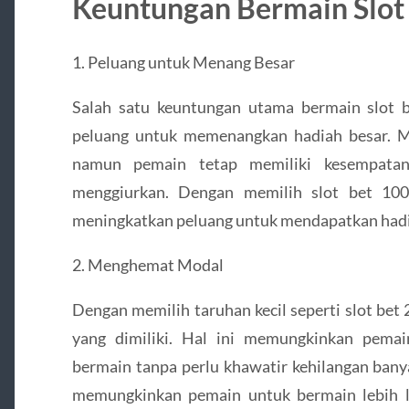
Keuntungan Bermain Slot 
1. Peluang untuk Menang Besar
Salah satu keuntungan utama bermain slot 
peluang untuk memenangkan hadiah besar. Me
namun pemain tetap memiliki kesempata
menggiurkan. Dengan memilih slot bet 100
meningkatkan peluang untuk mendapatkan hadi
2. Menghemat Modal
Dengan memilih taruhan kecil seperti slot be
yang dimiliki. Hal ini memungkinkan pema
bermain tanpa perlu khawatir kehilangan banyak
memungkinkan pemain untuk bermain lebih 