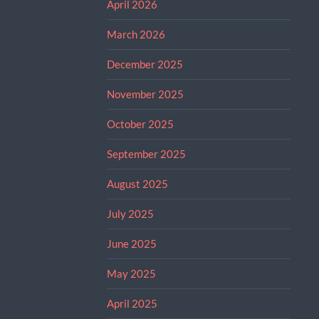
April 2026
March 2026
December 2025
November 2025
October 2025
September 2025
August 2025
July 2025
June 2025
May 2025
April 2025