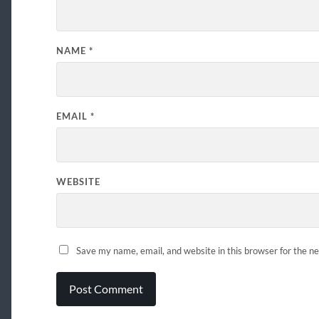
NAME
*
EMAIL
*
WEBSITE
Save my name, email, and website in this browser for the n