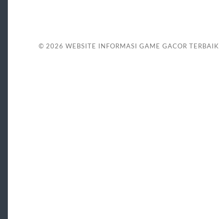
© 2026
WEBSITE INFORMASI GAME GACOR TERBAIK