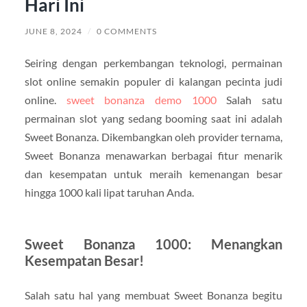
Hari Ini
JUNE 8, 2024
/
0 COMMENTS
Seiring dengan perkembangan teknologi, permainan
slot online semakin populer di kalangan pecinta judi
online.
sweet bonanza demo 1000
Salah satu
permainan slot yang sedang booming saat ini adalah
Sweet Bonanza. Dikembangkan oleh provider ternama,
Sweet Bonanza menawarkan berbagai fitur menarik
dan kesempatan untuk meraih kemenangan besar
hingga 1000 kali lipat taruhan Anda.
Sweet Bonanza 1000: Menangkan
Kesempatan Besar!
Salah satu hal yang membuat Sweet Bonanza begitu