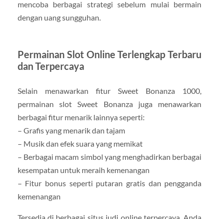
mencoba berbagai strategi sebelum mulai bermain
dengan uang sungguhan.
Permainan Slot Online Terlengkap Terbaru
dan Terpercaya
Selain menawarkan fitur Sweet Bonanza 1000,
permainan slot Sweet Bonanza juga menawarkan
berbagai fitur menarik lainnya seperti:
– Grafis yang menarik dan tajam
– Musik dan efek suara yang memikat
– Berbagai macam simbol yang menghadirkan berbagai
kesempatan untuk meraih kemenangan
– Fitur bonus seperti putaran gratis dan pengganda
kemenangan
Tersedia di berbagai situs judi online terpercaya, Anda