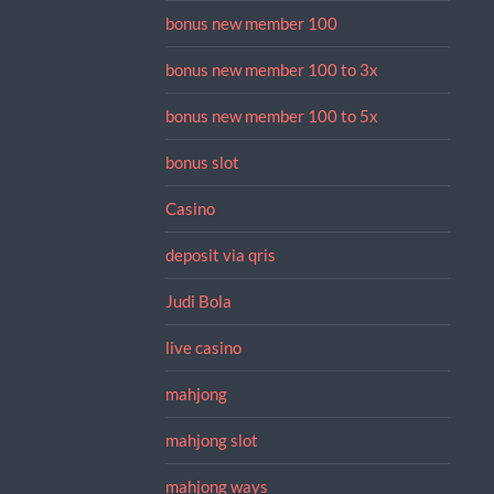
bonus new member 100
bonus new member 100 to 3x
bonus new member 100 to 5x
bonus slot
Casino
deposit via qris
Judi Bola
live casino
mahjong
mahjong slot
mahjong ways