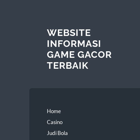
WEBSITE
INFORMASI
GAME GACOR
TERBAIK
Home
Casino
Judi Bola