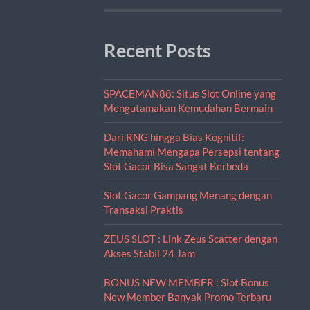
Recent Posts
SPACEMAN88: Situs Slot Online yang
Mengutamakan Kemudahan Bermain
Dari RNG hingga Bias Kognitif:
Memahami Mengapa Persepsi tentang
Slot Gacor Bisa Sangat Berbeda
Slot Gacor Gampang Menang dengan
Transaksi Praktis
ZEUS SLOT : Link Zeus Scatter dengan
Akses Stabil 24 Jam
BONUS NEW MEMBER : Slot Bonus
New Member Banyak Promo Terbaru