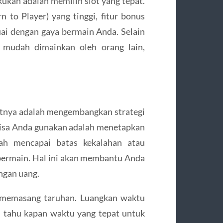
kukan adalah memilih slot yang tepat.
n to Player) yang tinggi, fitur bonus
uai dengan gaya bermain Anda. Selain
k mudah dimainkan oleh orang lain,
kutnya adalah mengembangkan strategi
g bisa Anda gunakan adalah menetapkan
ah mencapai batas kekalahan atau
bermain. Hal ini akan membantu Anda
ngan uang.
am memasang taruhan. Luangkan waktu
 tahu kapan waktu yang tepat untuk