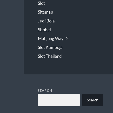
Slot
Sitemap
Judi Bola
Sbobet
Mahjong Ways 2
Slot Kamboja
Slot Thailand
SEARCH
Search