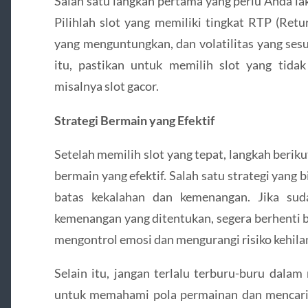
Salah satu langkah pertama yang perlu Anda la
Pilihlah slot yang memiliki tingkat RTP (Retur
yang menguntungkan, dan volatilitas yang ses
itu, pastikan untuk memilih slot yang tida
misalnya slot gacor.
Strategi Bermain yang Efektif
Setelah memilih slot yang tepat, langkah beri
bermain yang efektif. Salah satu strategi yan
batas kekalahan dan kemenangan. Jika sud
kemenangan yang ditentukan, segera berhenti 
mengontrol emosi dan mengurangi risiko kehila
Selain itu, jangan terlalu terburu-buru dal
untuk memahami pola permainan dan mencari