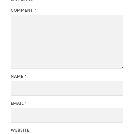
COMMENT
*
NAME
*
EMAIL
*
WEBSITE