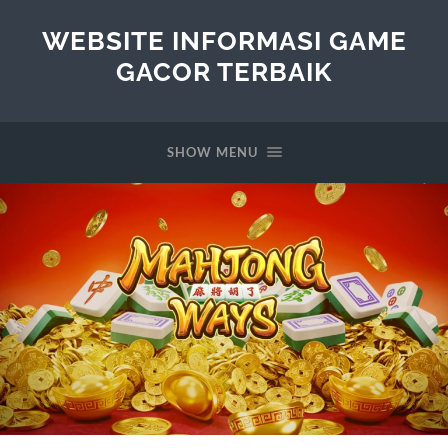
WEBSITE INFORMASI GAME
GACOR TERBAIK
SHOW MENU