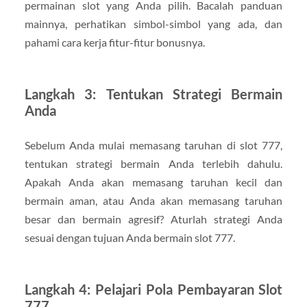
permainan slot yang Anda pilih. Bacalah panduan
mainnya, perhatikan simbol-simbol yang ada, dan
pahami cara kerja fitur-fitur bonusnya.
Langkah 3: Tentukan Strategi Bermain
Anda
Sebelum Anda mulai memasang taruhan di slot 777,
tentukan strategi bermain Anda terlebih dahulu.
Apakah Anda akan memasang taruhan kecil dan
bermain aman, atau Anda akan memasang taruhan
besar dan bermain agresif? Aturlah strategi Anda
sesuai dengan tujuan Anda bermain slot 777.
Langkah 4: Pelajari Pola Pembayaran Slot
777