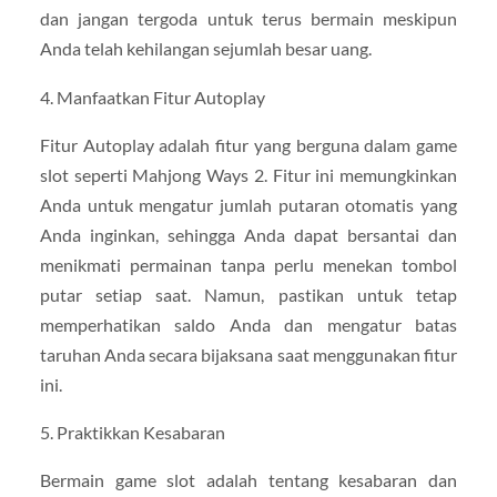
dan jangan tergoda untuk terus bermain meskipun
Anda telah kehilangan sejumlah besar uang.
4. Manfaatkan Fitur Autoplay
Fitur Autoplay adalah fitur yang berguna dalam game
slot seperti Mahjong Ways 2. Fitur ini memungkinkan
Anda untuk mengatur jumlah putaran otomatis yang
Anda inginkan, sehingga Anda dapat bersantai dan
menikmati permainan tanpa perlu menekan tombol
putar setiap saat. Namun, pastikan untuk tetap
memperhatikan saldo Anda dan mengatur batas
taruhan Anda secara bijaksana saat menggunakan fitur
ini.
5. Praktikkan Kesabaran
Bermain game slot adalah tentang kesabaran dan