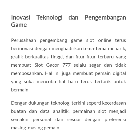
Inovasi Teknologi dan Pengembangan
Game
Perusahaan pengembang game slot online terus
berinovasi dengan menghadirkan tema-tema menarik,
grafik berkualitas tinggi, dan fitur-fitur terbaru yang
membuat Slot Gacor 777 selalu segar dan tidak
membosankan. Hal ini juga membuat pemain digital
yang suka mencoba hal baru terus tertarik untuk
bermain.
Dengan dukungan teknologi terkini seperti kecerdasan
buatan dan data analitik, permainan slot menjadi
semakin personal dan sesuai dengan preferensi
masing-masing pemain.