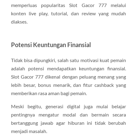
memperluas popularitas Slot Gacor 777 melalui
konten live play, tutorial, dan review yang mudah
diakses.
Potensi Keuntungan Finansial
Tidak bisa dipungkiri, salah satu motivasi kuat pemain
adalah potensi mendapatkan keuntungan finansial.
Slot Gacor 777 dikenal dengan peluang menang yang
lebih besar, bonus menarik, dan fitur cashback yang
memberikan rasa aman bagi pemain.
Meski begitu, generasi digital juga mulai belajar
pentingnya mengatur modal dan bermain secara
bertanggung jawab agar hiburan ini tidak berubah
menjadi masalah.