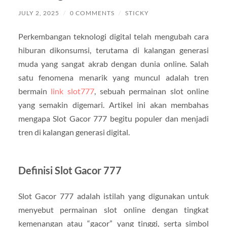
JULY 2, 2025
/
0 COMMENTS
/
STICKY
Perkembangan teknologi digital telah mengubah cara
hiburan dikonsumsi, terutama di kalangan generasi
muda yang sangat akrab dengan dunia online. Salah
satu fenomena menarik yang muncul adalah tren
bermain
link slot777
, sebuah permainan slot online
yang semakin digemari. Artikel ini akan membahas
mengapa Slot Gacor 777 begitu populer dan menjadi
tren di kalangan generasi digital.
Definisi Slot Gacor 777
Slot Gacor 777 adalah istilah yang digunakan untuk
menyebut permainan slot online dengan tingkat
kemenangan atau “gacor” yang tinggi, serta simbol