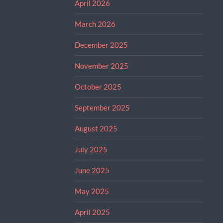
April 2026
March 2026
December 2025
November 2025
October 2025
September 2025
August 2025
July 2025
June 2025
May 2025
April 2025