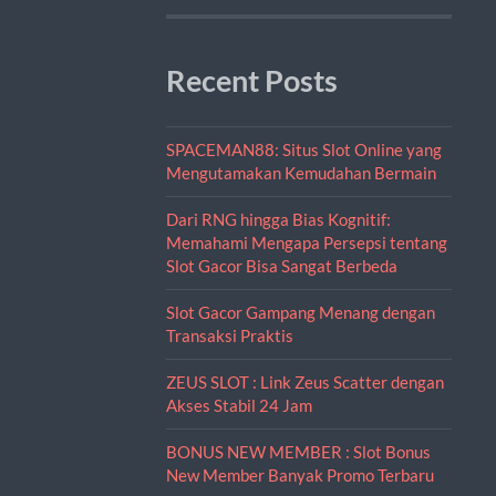
Recent Posts
SPACEMAN88: Situs Slot Online yang
Mengutamakan Kemudahan Bermain
Dari RNG hingga Bias Kognitif:
Memahami Mengapa Persepsi tentang
Slot Gacor Bisa Sangat Berbeda
Slot Gacor Gampang Menang dengan
Transaksi Praktis
ZEUS SLOT : Link Zeus Scatter dengan
Akses Stabil 24 Jam
BONUS NEW MEMBER : Slot Bonus
New Member Banyak Promo Terbaru