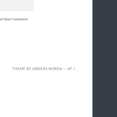
ext time I comment.
THEME BY
ANDERS NORÉN
—
UP ↑