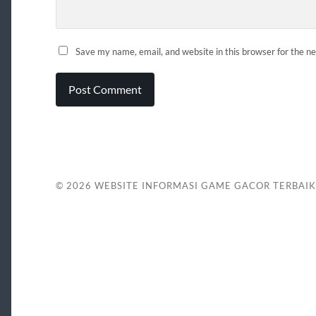
Save my name, email, and website in this browser for the n
© 2026
WEBSITE INFORMASI GAME GACOR TERBAIK