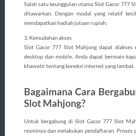
Salah satu keunggulan utama Slot Gacor 777 S
ditawarkan. Dengan modal yang relatif kec
mendapatkan hadiah jutaan rupiah.
3. Kemudahan akses
Slot Gacor 777 Slot Mahjong dapat diakses m
desktop dan mobile. Anda dapat bermain kapa
khawatir tentang koneksi internet yang lambat.
Bagaimana Cara Bergabun
Slot Mahjong?
Untuk bergabung di Slot Gacor 777 Slot Mah
resminya dan melakukan pendaftaran. Proses 