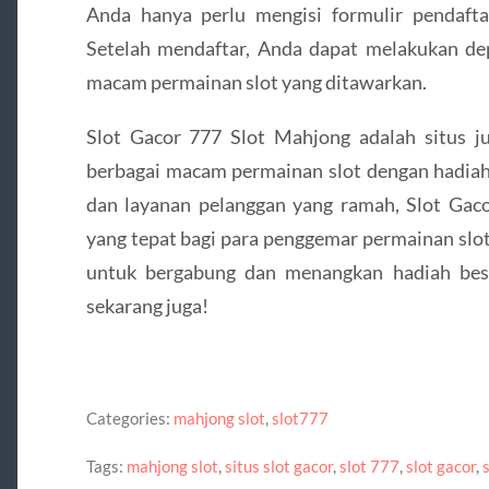
Anda hanya perlu mengisi formulir pendafta
Setelah mendaftar, Anda dapat melakukan dep
macam permainan slot yang ditawarkan.
Slot Gacor 777 Slot Mahjong adalah situs j
berbagai macam permainan slot dengan hadiah 
dan layanan pelanggan yang ramah, Slot Gaco
yang tepat bagi para penggemar permainan slo
untuk bergabung dan menangkan hadiah bes
sekarang juga!
Categories:
mahjong slot
,
slot777
Tags:
mahjong slot
,
situs slot gacor
,
slot 777
,
slot gacor
,