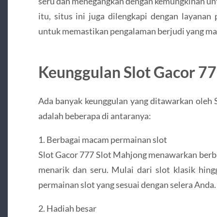
seru dan menegangkan dengan kemungkinan unt
itu, situs ini juga dilengkapi dengan layana
untuk memastikan pengalaman berjudi yang ma
Keunggulan Slot Gacor 77
Ada banyak keunggulan yang ditawarkan oleh S
adalah beberapa di antaranya:
1. Berbagai macam permainan slot
Slot Gacor 777 Slot Mahjong menawarkan berba
menarik dan seru. Mulai dari slot klasik hin
permainan slot yang sesuai dengan selera Anda.
2. Hadiah besar