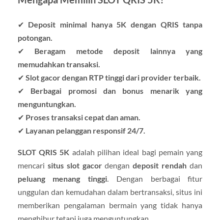
✔
Deposit minimal hanya 5K dengan QRIS tanpa
potongan.
✔
Beragam metode deposit lainnya yang
memudahkan transaksi.
✔
Slot gacor dengan RTP tinggi dari provider terbaik.
✔
Berbagai promosi dan bonus menarik yang
menguntungkan.
✔
Proses transaksi cepat dan aman.
✔
Layanan pelanggan responsif 24/7.
SLOT QRIS 5K
adalah pilihan ideal bagi pemain yang
mencari
situs slot gacor
dengan
deposit rendah
dan
peluang menang tinggi
. Dengan berbagai fitur
unggulan dan kemudahan dalam bertransaksi, situs ini
memberikan pengalaman bermain yang tidak hanya
menghibur tetapi juga menguntungkan.