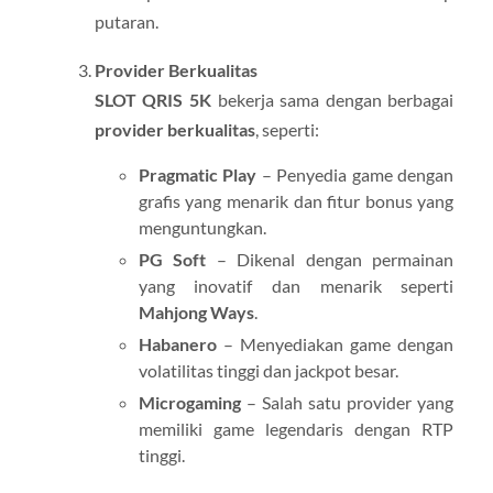
putaran.
Provider Berkualitas
SLOT QRIS 5K
bekerja sama dengan berbagai
provider berkualitas
, seperti:
Pragmatic Play
– Penyedia game dengan
grafis yang menarik dan fitur bonus yang
menguntungkan.
PG Soft
– Dikenal dengan permainan
yang inovatif dan menarik seperti
Mahjong Ways
.
Habanero
– Menyediakan game dengan
volatilitas tinggi dan jackpot besar.
Microgaming
– Salah satu provider yang
memiliki game legendaris dengan RTP
tinggi.