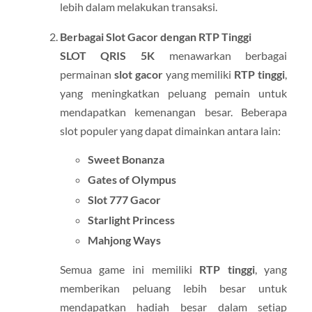
lebih dalam melakukan transaksi.
Berbagai Slot Gacor dengan RTP Tinggi
SLOT QRIS 5K
menawarkan berbagai
permainan
slot gacor
yang memiliki
RTP tinggi
,
yang meningkatkan peluang pemain untuk
mendapatkan kemenangan besar. Beberapa
slot populer yang dapat dimainkan antara lain:
Sweet Bonanza
Gates of Olympus
Slot 777 Gacor
Starlight Princess
Mahjong Ways
Semua game ini memiliki
RTP tinggi
, yang
memberikan peluang lebih besar untuk
mendapatkan hadiah besar dalam setiap